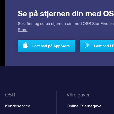
Se på stjernen din med OS
Søk, finn og se på stjernen din med OSR Star Finde
Store
!
Last ned på AppStore
Last ned i 
OSR
Våre gaver
Kundeservice
Online Stjernegave