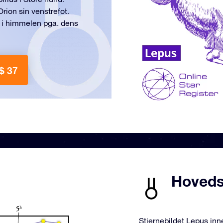
rion sin venstrefot.
n i himmelen pga. dens
$ 37
Hovedst
Stjernebildet Lepus inn