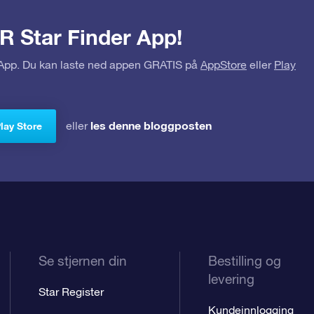
R Star Finder App!
r App. Du kan laste ned appen GRATIS på
AppStore
eller
Play
les denne bloggposten
eller
Play Store
Se stjernen din
Bestilling og
levering
Star Register
Kundeinnlogging