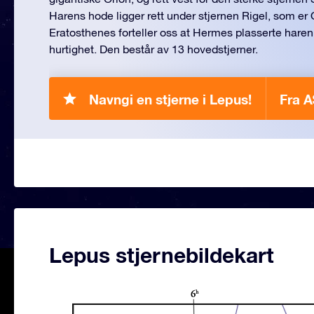
Harens hode ligger rett under stjernen Rigel, som er O
Eratosthenes forteller oss at Hermes plasserte hare
hurtighet. Den består av 13 hovedstjerner.
Navngi en stjerne i Lepus!
Fra A
Lepus stjernebildekart