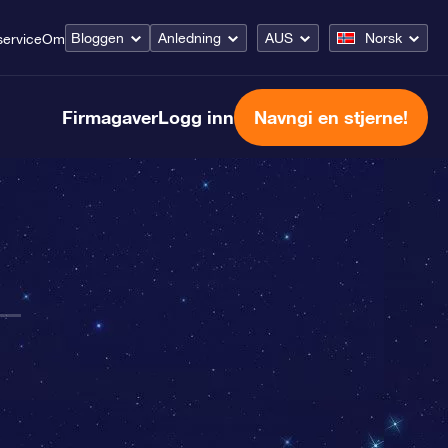
Bloggen
Anledning
AUS
Norsk
ervice
Om
Firmagaver
Logg inn
Navngi en stjerne!