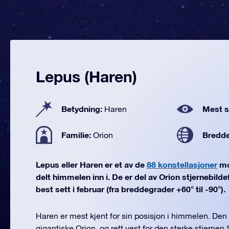
Lepus (Haren)
Betydning:
Mest se
Haren
Familie:
Bredd
Orion
Lepus eller Haren er et av de
88 konstellasjoner
mo
delt himmelen inn i. De er del av Orion stjernebilde
best sett i februar (fra breddegrader +60° til -90°).
Haren er mest kjent for sin posisjon i himmelen. Den l
gigantiske Orion, og rett vest for den sterke stjernen 