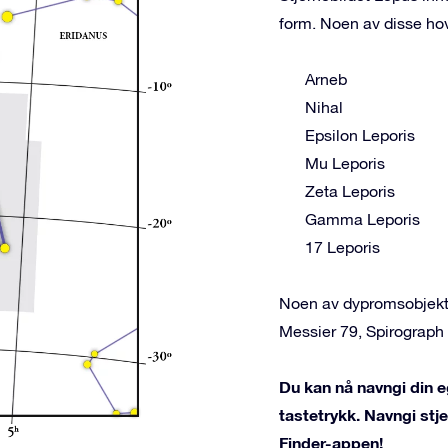
form. Noen av disse ho
Arneb
Nihal
Epsilon Leporis
Mu Leporis
Zeta Leporis
Gamma Leporis
17 Leporis
Noen av dypromsobjekte
Messier 79, Spirograp
Du kan nå navngi din e
tastetrykk. Navngi st
Finder-appen!