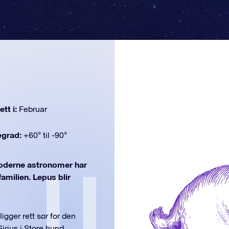
tt i:
Februar
egrad:
+60° til -90°
derne astronomer har
familien. Lepus blir
igger rett sør for den
Sirius i Store hund.