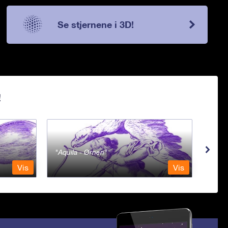
Se stjernene i 3D!
!
Aquila - Ørnen
Aqu
Vis
Vis