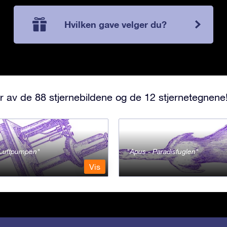
Hvilken gave velger du?
r av de 88 stjernebildene og de 12 stjernetegnene
- Luftpumpen
Apus - Paradisfuglen
Vis