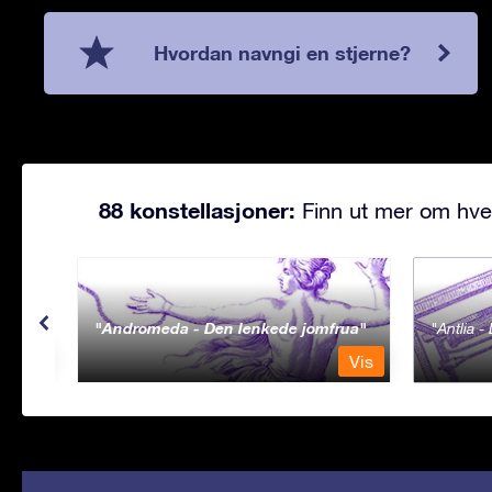
Hvordan navngi en stjerne?
88 konstellasjoner:
Finn ut mer om hve
Andromeda - Den lenkede jomfrua
Antlia 
Vis
Vis