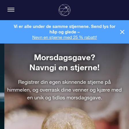
Vi er alle under de samme stjernene. Send lys for
håp og glede –
Nevn en stjerne med 25 % rabatt!
Morsdagsgave?
Navngi en stjerne!
Registrer din egen skinnende stjerne på
himmelen, og overrask dine venner og kjære med
en unik og tidløs morsdagsgave.