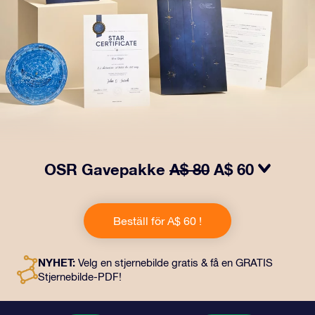
OSR Gavepakke
A$ 80
A$ 60
Få øyne til å glitre med vår OSR-gavepakke! Denne
gaven inkluderer en vakker konvolutt og personlige
Beställ för A$ 60 !
dokumenter som kan sendes til en adresse etter eget
valg, samt digitale dokumenter og gratis bruk av våre
apper. Det er en magisk måte å gi en evigvarende gave
NYHET:
Velg en stjernebilde gratis & få en GRATIS
til venner og kjære på.
Stjernebilde-PDF!