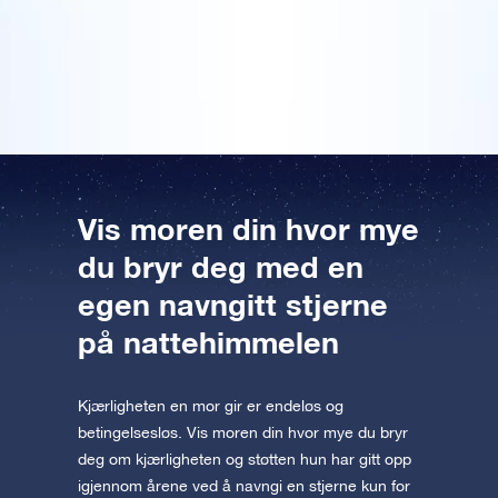
Forhåndsvis OSR Starsaver
morsdagspresang, spesielt til henne. I år ga jeg henne
appen nå og fly til stjernene!
derfor en blomsterbukett som jeg festet en gavepakke
fra Online Star Register til.
Besøk One Million Stars
Utforsk universet i VR
AppStore (iOS)
Play Butikk (Android)
Vis moren din hvor mye
du bryr deg med en
egen navngitt stjerne
på nattehimmelen
Kjærligheten en mor gir er endeløs og
betingelsesløs. Vis moren din hvor mye du bryr
deg om kjærligheten og støtten hun har gitt opp
igjennom årene ved å navngi en stjerne kun for