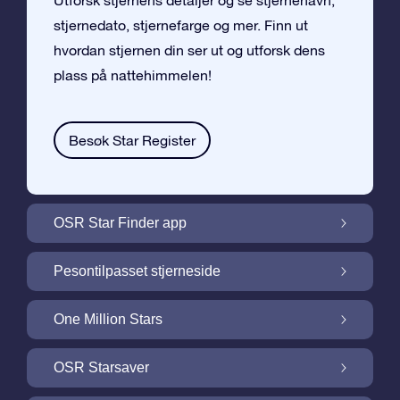
Utforsk stjernens detaljer og se stjernenavn,
stjernedato, stjernefarge og mer. Finn ut
hvordan stjernen din ser ut og utforsk dens
plass på nattehimmelen!
Besøk Star Register
OSR Star Finder app
Finn stjernen din på nattehimmelen med
Pesontilpasset stjerneside
OSR Star Finder App
Personliggjør Stjernegaven din med en
One Million Stars
gratis Stjerneside
One Million Stars: Utforsk vårt galaktiske
OSR Starsaver
nabolag