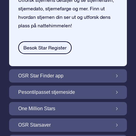
Utforsk stjernens detaljer og se stjernenavn,
stjernedato, stjernefarge og mer. Finn ut
hvordan stjernen din ser ut og utforsk dens
plass på nattehimmelen!
Besøk Star Register
OSR Star Finder app
Finn stjernen din på nattehimmelen med
Pesontilpasset stjerneside
OSR Star Finder App
Personliggjør Stjernegaven din med en
One Million Stars
gratis Stjerneside
One Million Stars: Utforsk vårt galaktiske
OSR Starsaver
nabolag