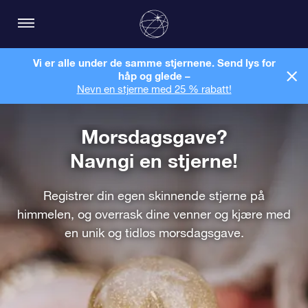
Vi er alle under de samme stjernene. Send lys for
håp og glede –
Nevn en stjerne med 25 % rabatt!
Morsdagsgave?
Navngi en stjerne!
Registrer din egen skinnende stjerne på
himmelen, og overrask dine venner og kjære med
en unik og tidløs morsdagsgave.