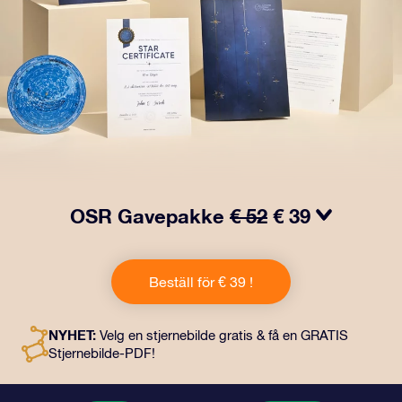
OSR Gavepakke
€ 52
€ 39
Få øyne til å glitre med vår OSR-gavepakke! Denne
gaven inkluderer en vakker konvolutt og personlige
Beställ för € 39 !
dokumenter som kan sendes til en adresse etter eget
valg, samt digitale dokumenter og gratis bruk av våre
apper. Det er en magisk måte å gi en evigvarende gave
NYHET:
Velg en stjernebilde gratis & få en GRATIS
til venner og kjære på.
Stjernebilde-PDF!