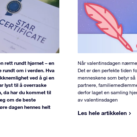
rett rundt hjørnet – en
Når valentinsdagen nærmer s
ne rundt om i verden. Hva
Det er den perfekte tiden f
akknemlighet ved å gi en
menneskene som betyr så m
 lyst til å overraske
partnere, familiemedlemmer
 da har du kommet til
derfor laget en samling hj
e deg om de beste
av valentinsdagen
øre dagen hennes helt
Les hele artikkelen