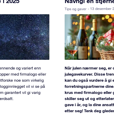
 i 2025
Navngi en stjern
- 13 desember 
Tips og gaver
Når julen nærmer seg, er 
pennende og variert enn
julegavekurver. Disse tren
opper med firmalogo eller
kan du også vurdere å gi e
 utforske noe som virkelig
forretningspartnerne dine
 blogginnlegget vil vi se på
krus med firmalogo eller 
m garantert vil gi varig
skiller seg ut og etterlate
verdsatt.
gave i år, og la dine ansat
etter seg! Tenk deg glede