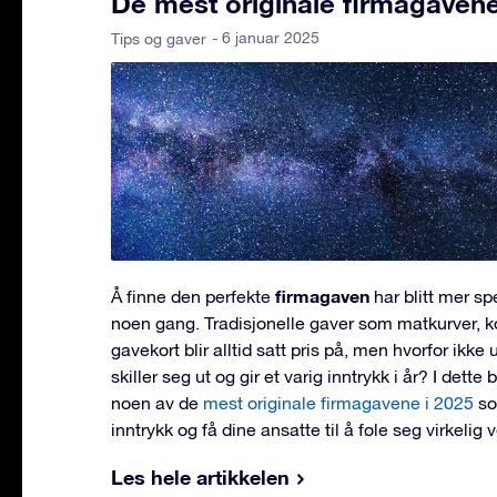
De mest originale firmagavene
- 6 januar 2025
Tips og gaver
firmagaven
Å finne den perfekte
har blitt mer s
noen gang. Tradisjonelle gaver som matkurver, k
gavekort blir alltid satt pris på, men hvorfor ikke
skiller seg ut og gir et varig inntrykk i år? I dette
noen av de
mest originale firmagavene i 2025
so
inntrykk og få dine ansatte til å føle seg virkelig 
Les hele artikkelen