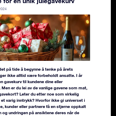
e for en unik julegavekurv
2024
det på tide å begynne å tenke på årets
ger ikke alltid være forbeholdt ansatte. I år
n gavekurv til kundene dine eller
. Men er du lei av de vanlige gavene som mat,
gavekort? Leter du etter noe som virkelig
r et varig inntrykk? Hvorfor ikke gi universet i
te, kunder eller partnere få en stjerne oppkalt
n og undringen på ansiktene deres når de