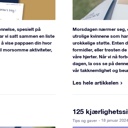
ennelse, spesielt på
Morsdagen nærmer seg, og 
har vi satt sammen en liste
utrolige kvinnene som har
 å vise pappaen din hvor
urokkelige støtte. Enten 
til morsomme aktiviteter,
formidler, eller trøsten de
våre hjerter.
Når vi nå for
dagen, la oss se på denne
vår takknemlighet og beund
Les hele artikkelen
125 kjærlighetssi
- 18 januar 202
Tips og gaver