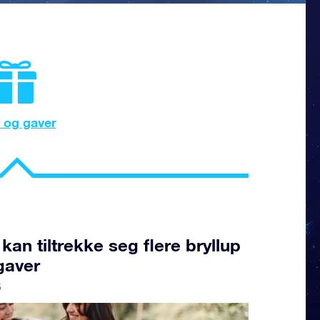
 og gaver
kan tiltrekke seg flere bryllup
gaver
5