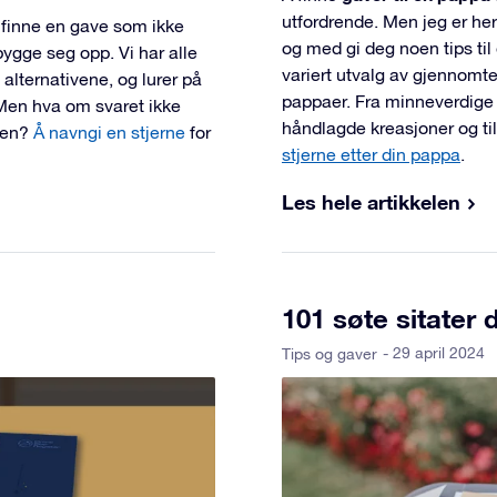
utfordrende. Men jeg er her
 finne en gave som ikke
og med gi deg noen tips til
bygge seg opp. Vi har alle
variert utvalg av gjennomt
 alternativene, og lurer på
pappaer. Fra minneverdige 
 Men hva om svaret ikke
håndlagde kreasjoner og t
len?
Å navngi en stjerne
for
stjerne etter din pappa
.
Les hele artikkelen
101 søte sitater
- 29 april 2024
Tips og gaver