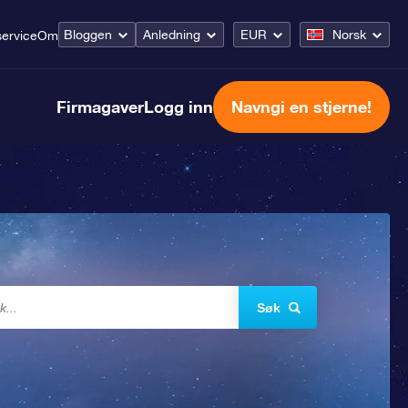
Bloggen
Anledning
EUR
Norsk
ervice
Om
Firmagaver
Logg inn
Navngi en stjerne!
Søk