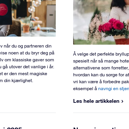
lv når du og partneren din
vise noen at du bryr deg på
Å velge det perfekte bryllu
lv om klassiske gaver som
spesielt når så mange hotel
u gå utover det vanlige i år.
alternativene som forretter
et er den mest magiske
hvordan kan du sørge for at 
m din kjærlighet.
vri kan være å forbedre pa
eksempel å
navngi en stje
Les hele artikkelen