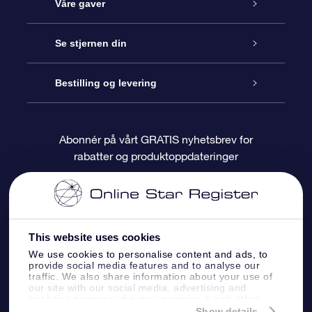
Kundeservice
Våre gaver
Kontakt oss
Online Stjernegave
Se stjernen din
Bloggen
OSR Gavepakke
Star Register
Bestilling og levering
Ofte stilte spørsmål
Super Star Gift
OSR Star Finder App
Kundeinnlogging
Abonnér på vårt GRATIS nyhetsbrev for
rabatter og produktoppdateringer
Anmeldelser
OSR-gavekortet
Pesontilpasset stjerneside
Betalingsinformasjon
Bedriftsgaver
One Million Stars
Fraktinformasjon
This website uses cookies
OSR Starsaver
Returpolicy
We use cookies to personalise content and ads, to
provide social media features and to analyse our
traffic. We also share information about your use of
Fly me to the Stars VR-app
Stjernebildene
our site with our social media, advertising and
analytics partners who may combine it with other
information that you’ve provided to them or that
Show details