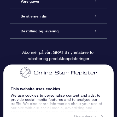
Kundeservice
Våre gaver
Kontakt oss
Online Stjernegave
Se stjernen din
Bloggen
OSR Gavepakke
Star Register
Bestilling og levering
Ofte stilte spørsmål
Super Star Gift
OSR Star Finder App
Kundeinnlogging
Abonnér på vårt GRATIS nyhetsbrev for
rabatter og produktoppdateringer
Anmeldelser
OSR-gavekortet
Pesontilpasset stjerneside
Betalingsinformasjon
Bedriftsgaver
One Million Stars
Fraktinformasjon
This website uses cookies
OSR Starsaver
Returpolicy
We use cookies to personalise content and ads, to
provide social media features and to analyse our
traffic. We also share information about your use of
Fly me to the Stars VR-app
Stjernebildene
our site with our social media, advertising and
analytics partners who may combine it with other
information that you’ve provided to them or that
Show details