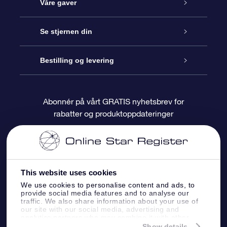
Kundeservice
Våre gaver
Kontakt oss
Online Stjernegave
Se stjernen din
Bloggen
OSR Gavepakke
Star Register
Bestilling og levering
Ofte stilte spørsmål
Super Star Gift
OSR Star Finder App
Kundeinnlogging
Abonnér på vårt GRATIS nyhetsbrev for
rabatter og produktoppdateringer
Anmeldelser
OSR-gavekortet
Pesontilpasset stjerneside
Betalingsinformasjon
Bedriftsgaver
One Million Stars
Fraktinformasjon
This website uses cookies
OSR Starsaver
Returpolicy
We use cookies to personalise content and ads, to
provide social media features and to analyse our
traffic. We also share information about your use of
Fly me to the Stars VR-app
Stjernebildene
our site with our social media, advertising and
analytics partners who may combine it with other
information that you’ve provided to them or that
Show details