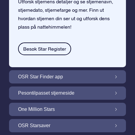
Utforsk stjernens detaljer og se stjernenavn,
stjernedato, stjernefarge og mer. Finn ut
hvordan stjernen din ser ut og utforsk dens
plass på nattehimmelen!
Besøk Star Register
OSR Star Finder app
Finn stjernen din på nattehimmelen med
Pesontilpasset stjerneside
OSR Star Finder App
Personliggjør Stjernegaven din med en
One Million Stars
gratis Stjerneside
One Million Stars: Utforsk vårt galaktiske
OSR Starsaver
nabolag