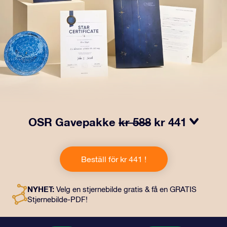
OSR Gavepakke
kr 588
kr 441
Få øyne til å glitre med vår OSR-gavepakke! Denne
gaven inkluderer en vakker konvolutt og personlige
Beställ för kr 441 !
dokumenter som kan sendes til en adresse etter eget
valg, samt digitale dokumenter og gratis bruk av våre
apper. Det er en magisk måte å gi en evigvarende gave
NYHET:
Velg en stjernebilde gratis & få en GRATIS
til venner og kjære på.
Stjernebilde-PDF!