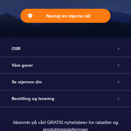
Navngi en stjerne nå!
OSR
Kundeservice
Våre gaver
Kontakt oss
Online Stjernegave
Se stjernen din
Bloggen
OSR Gavepakke
Star Register
Bestilling og levering
Ofte stilte spørsmål
Super Star Gift
OSR Star Finder App
Kundeinnlogging
Abonnér på vårt GRATIS nyhetsbrev for rabatter og
produktoppdateringer
Anmeldelser
OSR-gavekortet