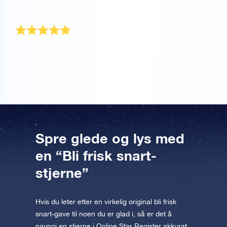
Tusen takk.
Fantastisk gave
Dette er en fantastisk gave som vil bli verdsatt for evig
og alltid. Tusen takk!
Spre glede og lys med
en “Bli frisk snart-
stjerne”
Hvis du leter etter en virkelig original bli frisk
snart-gave til noen du er glad i, så er det å
navngi en stjerne i Online Star Register akkurat