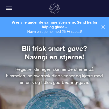
Vi er alle under de samme stjernene. Send lys for
håp og glede –
Nevn en stjerne med 25 % rabatt!
Bli frisk snart-gave?
Navngi en stjerne!
Registrer din egen skinnende stjerne på
himmelen, og overrask dine venner og kjære med
en unik og tidløs god bedring-gave.