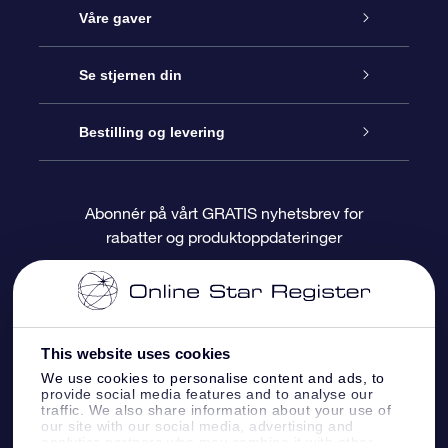
Kundeservice
Våre gaver
Kontakt oss
Online Stjernegave
Se stjernen din
Bloggen
OSR Gavepakke
Star Register
Bestilling og levering
Ofte stilte spørsmål
Super Star Gift
OSR Star Finder App
Kundeinnlogging
Abonnér på vårt GRATIS nyhetsbrev for
rabatter og produktoppdateringer
Anmeldelser
OSR-gavekortet
Pesontilpasset stjerneside
Betalingsinformasjon
Bedriftsgaver
One Million Stars
Fraktinformasjon
This website uses cookies
OSR Starsaver
Returpolicy
We use cookies to personalise content and ads, to
provide social media features and to analyse our
traffic. We also share information about your use of
Fly me to the Stars VR-app
Stjernebildene
our site with our social media, advertising and
analytics partners who may combine it with other