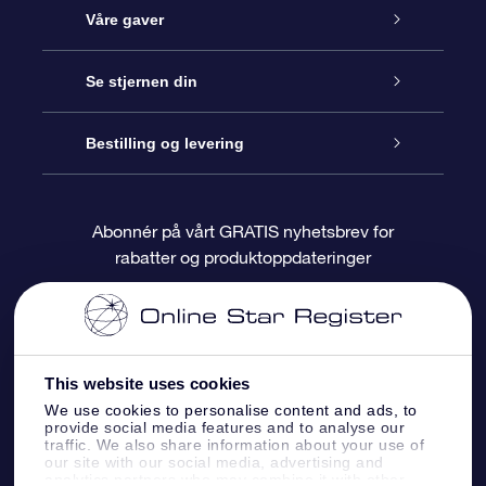
Kundeservice
Våre gaver
Kontakt oss
Online Stjernegave
Se stjernen din
Bloggen
OSR Gavepakke
Star Register
Bestilling og levering
Ofte stilte spørsmål
Super Star Gift
OSR Star Finder App
Kundeinnlogging
Abonnér på vårt GRATIS nyhetsbrev for
rabatter og produktoppdateringer
Anmeldelser
OSR-gavekortet
Pesontilpasset stjerneside
Betalingsinformasjon
Bedriftsgaver
One Million Stars
Fraktinformasjon
This website uses cookies
OSR Starsaver
Returpolicy
We use cookies to personalise content and ads, to
provide social media features and to analyse our
traffic. We also share information about your use of
Fly me to the Stars VR-app
Stjernebildene
our site with our social media, advertising and
analytics partners who may combine it with other