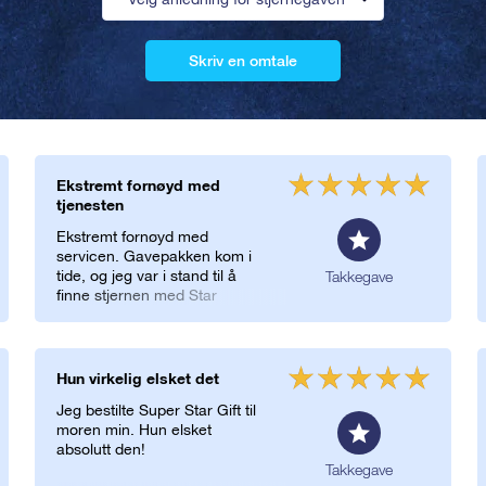
Skriv en omtale
Ekstremt fornøyd med
tjenesten
Ekstremt fornøyd med
servicen. Gavepakken kom i
tide, og jeg var i stand til å
Takkegave
finne stjernen med Star
Finder-appen. Tusen takk!
Hun virkelig elsket det
Jeg bestilte Super Star Gift til
moren min. Hun elsket
absolutt den!
Takkegave