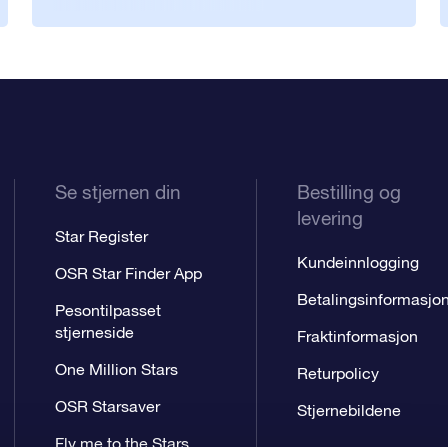
Se stjernen din
Bestilling og
levering
Star Register
Kundeinnlogging
OSR Star Finder App
Betalingsinformasjo
Pesontilpasset
stjerneside
Fraktinformasjon
One Million Stars
Returpolicy
OSR Starsaver
Stjernebildene
Fly me to the Stars