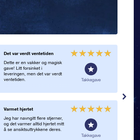
Det var verdt ventetiden
Leve
Dette er en vakker og magisk
Den 
gave! Litt forsinket i
den 
leveringen, men det var verdt
konv
ventetiden.
Takkegave
Varmet hjertet
Tak
Jeg har navngitt flere stjerner,
Hva 
og det varmer alltid hjertet mitt
alle
å se ansiktsuttrykkene deres.
vel!
for
Takkegave