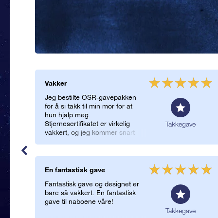
Vakker
Jeg bestilte OSR-gavepakken
for å si takk til min mor for at
hun hjalp meg.
Stjernesertifikatet er virkelig
Takkegave
vakkert, og jeg kommer snart
tilbake for å navngi enda en
stjerne!
En fantastisk gave
Fantastisk gave og designet er
bare så vakkert. En fantastisk
gave til naboene våre!
Takkegave