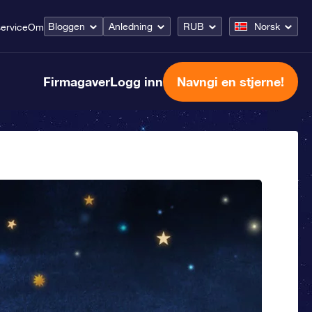
Bloggen
Anledning
RUB
Norsk
ervice
Om
Firmagaver
Logg inn
Navngi en stjerne!