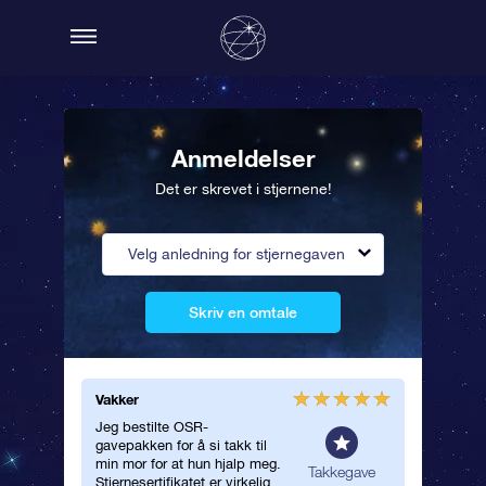
Anmeldelser
Det er skrevet i stjernene!
Velg anledning for stjernegaven
Skriv en omtale
Vakker
Det var 
Jeg bestilte OSR-
Dette er
gavepakken for å si takk til
gave! Lit
min mor for at hun hjalp meg.
levering
upsgave
Takkegave
Stjernesertifikatet er virkelig
ventetid