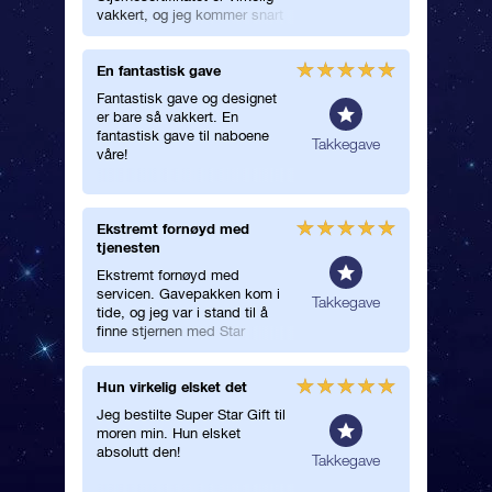
vakkert, og jeg kommer snart
tilbake for å navngi enda en
stjerne!
En fantastisk gave
Varmet 
Fantastisk gave og designet
Jeg har n
er bare så vakkert. En
og det va
fantastisk gave til naboene
mitt å s
erelt
Takkegave
våre!
deres.
Ekstremt fornøyd med
Levert i
tjenesten
Den ble 
Ekstremt fornøyd med
den kom 
servicen. Gavepakken kom i
konvolut
erelt
Takkegave
tide, og jeg var i stand til å
finne stjernen med Star
Finder-appen. Tusen takk!
Hun virkelig elsket det
Takkega
Jeg bestilte Super Star Gift til
Hva gir 
moren min. Hun elsket
allerede
absolutt den!
vel! Far
Takkegave
fornøyd
gavepak