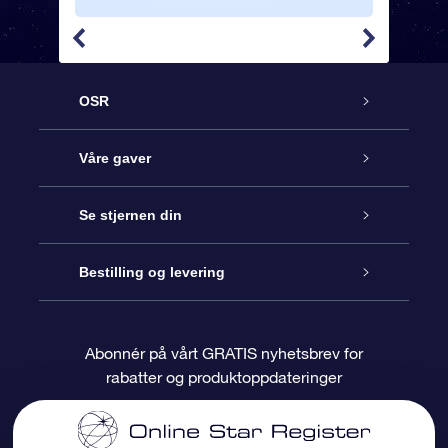
OSR
Kundeservice
Våre gaver
Kontakt oss
Online Stjernegave
Se stjernen din
Bloggen
OSR Gavepakke
Star Register
Bestilling og levering
Ofte stilte spørsmål
Super Star Gift
OSR Star Finder App
Kundeinnlogging
Abonnér på vårt GRATIS nyhetsbrev for
rabatter og produktoppdateringer
Anmeldelser
OSR-gavekortet
Pesontilpasset stjerneside
Betalingsinformasjon
Bedriftsgaver
One Million Stars
Fraktinformasjon