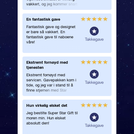
vakkert, og jeg kommer snart
tilbake for å navngi enda en
stjerne!
En fantastisk gave
Varmet 
Fantastisk gave og designet
Jeg har n
er bare så vakkert. En
og det va
fantastisk gave til naboene
mitt å s
erelt
Takkegave
våre!
deres.
Ekstremt fornøyd med
Levert i
tjenesten
Den ble 
Ekstremt fornøyd med
den kom 
servicen. Gavepakken kom i
konvolut
erelt
Takkegave
tide, og jeg var i stand til å
finne stjernen med Star
Finder-appen. Tusen takk!
Hun virkelig elsket det
Takkega
Jeg bestilte Super Star Gift til
Hva gir 
moren min. Hun elsket
allerede
absolutt den!
vel! Far
Takkegave
fornøyd
gavepak