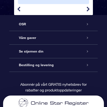
OSR
Kundeservice
Våre gaver
Kontakt oss
Online Stjernegave
Se stjernen din
Bloggen
OSR Gavepakke
Star Register
Bestilling og levering
Ofte stilte spørsmål
Super Star Gift
OSR Star Finder App
Kundeinnlogging
Abonnér på vårt GRATIS nyhetsbrev for
rabatter og produktoppdateringer
Anmeldelser
OSR-gavekortet
Pesontilpasset stjerneside
Betalingsinformasjon
Bedriftsgaver
One Million Stars
Fraktinformasjon