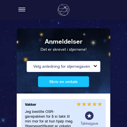
Anmeldelser
Det er skrevet i stjernene!
Velg anledning for stjernegaven
Skriv en omtale
Vakker
Det var 
Jeg bestilte OSR-
Dette er
gavepakken for å si takk til
gave! Lit
min mor for at hun hjalp meg.
levering
upsgave
Takkegave
Stjernesertifikatet er virkelig
ventetid