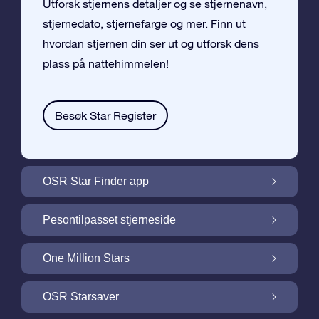
Utforsk stjernens detaljer og se stjernenavn,
stjernedato, stjernefarge og mer. Finn ut
hvordan stjernen din ser ut og utforsk dens
plass på nattehimmelen!
Besøk Star Register
OSR Star Finder app
Finn stjernen din på nattehimmelen med
Pesontilpasset stjerneside
OSR Star Finder App
Personliggjør Stjernegaven din med en
One Million Stars
gratis Stjerneside
One Million Stars: Utforsk vårt galaktiske
OSR Starsaver
nabolag