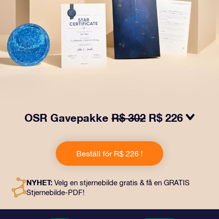
OSR Gavepakke
R$ 302
R$ 226
Få øyne til å glitre med vår OSR-gavepakke! Denne
gaven inkluderer en vakker konvolutt og personlige
Beställ för R$ 226 !
dokumenter som kan sendes til en adresse etter eget
valg, samt digitale dokumenter og gratis bruk av våre
apper. Det er en magisk måte å gi en evigvarende gave
NYHET:
Velg en stjernebilde gratis & få en GRATIS
til venner og kjære på.
Stjernebilde-PDF!