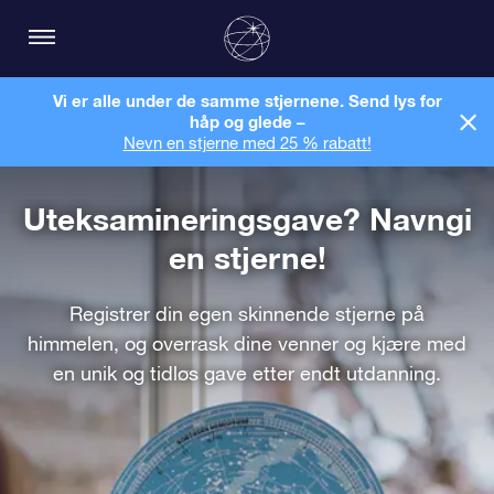
Vi er alle under de samme stjernene. Send lys for
håp og glede –
Nevn en stjerne med 25 % rabatt!
Uteksamineringsgave? Navngi
en stjerne!
Registrer din egen skinnende stjerne på
himmelen, og overrask dine venner og kjære med
en unik og tidløs gave etter endt utdanning.