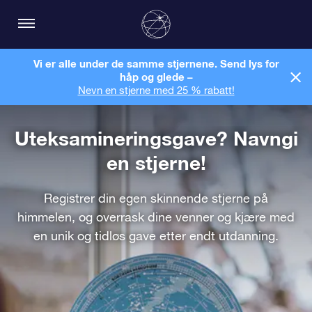
Vi er alle under de samme stjernene. Send lys for
håp og glede –
Nevn en stjerne med 25 % rabatt!
Uteksamineringsgave? Navngi
en stjerne!
Registrer din egen skinnende stjerne på
himmelen, og overrask dine venner og kjære med
en unik og tidløs gave etter endt utdanning.