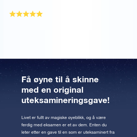
stjerne. En perfekt gave! Tusen takk.
Gave til jenta mi
Det var en gave til kjæresten min som ble
uteksaminert, og hun elsket den!
Få øyne til å skinne
med en original
uteksamineringsgave!
Livet er fullt av magiske øyeblikk, og å være
ferdig med eksamen er et av dem. Enten du
leter etter en gave til en som er uteksaminert fra