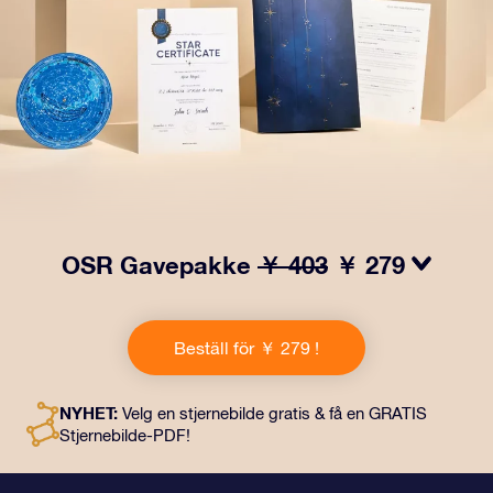
OSR Gavepakke
￥ 403
￥ 279
Få øyne til å glitre med vår OSR-gavepakke! Denne
gaven inkluderer en vakker konvolutt og personlige
Beställ för ￥ 279 !
dokumenter som kan sendes til en adresse etter eget
valg, samt digitale dokumenter og gratis bruk av våre
apper. Det er en magisk måte å gi en evigvarende gave
NYHET:
Velg en stjernebilde gratis & få en GRATIS
til venner og kjære på.
Stjernebilde-PDF!