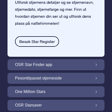
Utforsk stjernens detaljer og se stjernenavn,
stjernedato, stjernefarge og mer. Finn ut
hvordan stjernen din ser ut og utforsk dens
plass på nattehimmelen!
Besøk Star Register
OSR Star Finder app
Finn stjernen din på nattehimmelen med
Pesontilpasset stjerneside
OSR Star Finder App
Personliggjør Stjernegaven din med en
One Million Stars
gratis Stjerneside
One Million Stars: Utforsk vårt galaktiske
OSR Starsaver
nabolag