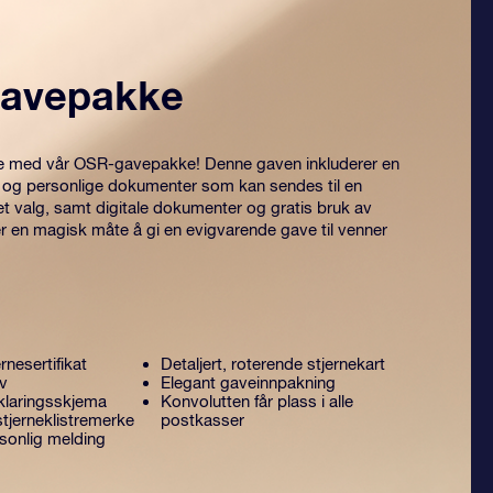
avepakke
itre med vår OSR-gavepakke! Denne gaven inkluderer en
 og personlige dokumenter som kan sendes til en
et valg, samt digitale dokumenter og gratis bruk av
er en magisk måte å gi en evigvarende gave til venner
rnesertifikat
Detaljert, roterende stjernekart
ev
Elegant gaveinnpakning
laringsskjema
Konvolutten får plass i alle
tjerneklistremerke
postkasser
sonlig melding