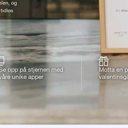
elen, og
tidløs
Se opp på stjernen med
Motta en p
våre unike apper
valentinsg