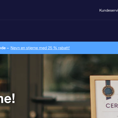
Kundeserv
ede –
Nevn en stjerne med 25 % rabatt!
ne!