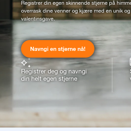
Registrer din egen skinnende stjerne på himm
overrask dine venner og kjære med en unik og 
valentinsgave.
Navngi en stjerne nå!
Registrer deg og navngi
din helt egen stjerne