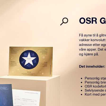
OSR G
Få øyne til å gl
vakker konvolutt
adresse etter eg
våre apper. Det 
og kjære på.
Det inneholder:
Personlig stje
Personlig br
OSR kodefork
Selvlysende s
Kort med per