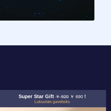
Super Star Gift
!
￥ 920
￥ 690
Luksuriøs gaveboks