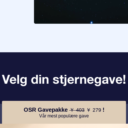
Velg din stjernegave!
OSR Gavepakke
!
￥ 403
￥ 279
Vår mest populære gave