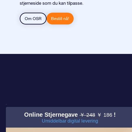
stjerneside som du kan tilpasse.
Om OSR
Bestill nå!
Online Stjernegave
!
￥ 248
￥ 186
Umiddelbar digital levering