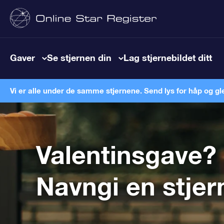
Gaver
Se stjernen din
Lag stjernebildet ditt
Vi er alle under de samme stjernene. Send lys for håp og gl
Valentinsgave?
Navngi en stjer