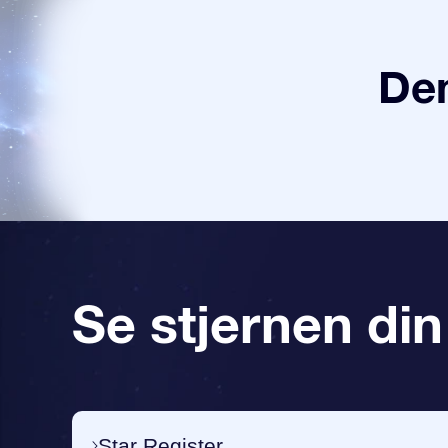
Den
Se stjernen din
Star Register