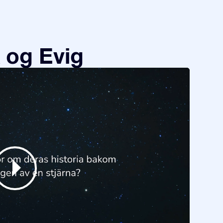
 og Evig