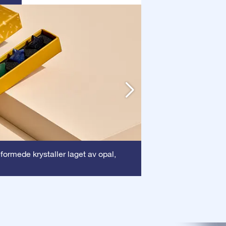
Ramme
eformede krystaller laget av opal,
: Denne r
sikrer at ditt dyreb