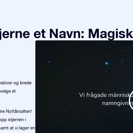
tjerne et Navn: Magisk
nativer og brede
velge et
ire Nyttårsaften!
opp stjernen i
amt at vi lager en