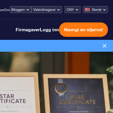
Bloggen
Valentinsgave
CNY
Norsk
ice
Om
Firmagaver
Logg inn
Navngi en stjerne!