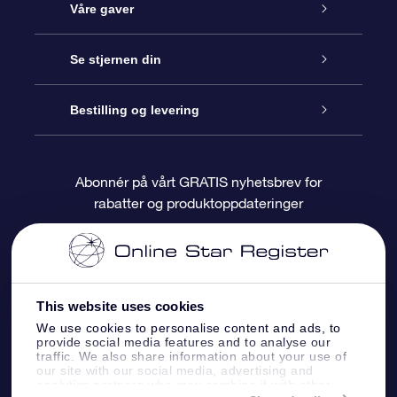
Kundeservice
Våre gaver
Kontakt oss
Online Stjernegave
Se stjernen din
Bloggen
OSR Gavepakke
Star Register
Bestilling og levering
Ofte stilte spørsmål
Super Star Gift
OSR Star Finder App
Kundeinnlogging
Abonnér på vårt GRATIS nyhetsbrev for
rabatter og produktoppdateringer
Anmeldelser
OSR-gavekortet
Pesontilpasset stjerneside
Betalingsinformasjon
Bedriftsgaver
One Million Stars
Fraktinformasjon
This website uses cookies
OSR Starsaver
Returpolicy
We use cookies to personalise content and ads, to
provide social media features and to analyse our
traffic. We also share information about your use of
Fly me to the Stars VR-app
Stjernebildene
our site with our social media, advertising and
analytics partners who may combine it with other