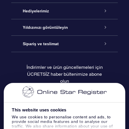
Hizmet
Hediyelerimiz
İletişim
Çevrimiçi Yıldız Hediyesi
Yıldızınızı görüntüleyin
Blogu
OSR Hediye Paketi
Star Register
Sipariş ve teslimat
Sıkça Sorulan Sorular
Muhteşem Yıldız Hediyesi
OSR Star Finder Uygulaması
Müşteri Girişi
İndirimler ve ürün güncellemeleri için
ÜCRETSİZ haber bültenimize abone
Değerlendirmeler
OSR Hediye Kartı
Kişiselleştirilmiş Yıldız Sayfası
Ödeme bilgileri
olun
Kurumsal hediyeler
Bir Milyon Yıldız
Sevkiyat bilgileri
OSR Starsaver
İade Politikası
This website uses cookies
We use cookies to personalise content and ads, to
provide social media features and to analyse our
Fly me to the stars VR sanal gerçeklik
Takımyıldızı
traffic. We also share information about your use of
uygulaması