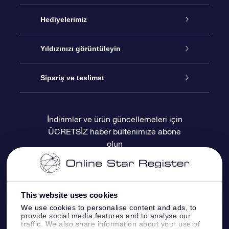
Hizmet
Hediyelerimiz
İletişim
Çevrimiçi Yıldız Hediyesi
Yıldızınızı görüntüleyin
Blogu
OSR Hediye Paketi
Star Register
Sipariş ve teslimat
Sıkça Sorulan Sorular
Muhteşem Yıldız Hediyesi
OSR Star Finder Uygulaması
Müşteri Girişi
İndirimler ve ürün güncellemeleri için
ÜCRETSİZ haber bültenimize abone
Değerlendirmeler
OSR Hediye Kartı
Kişiselleştirilmiş Yıldız Sayfası
Ödeme bilgileri
olun
Kurumsal hediyeler
Bir Milyon Yıldız
Sevkiyat bilgileri
OSR Starsaver
İade Politikası
This website uses cookies
We use cookies to personalise content and ads, to
provide social media features and to analyse our
Fly me to the stars VR sanal gerçeklik
Takımyıldızı
traffic. We also share information about your use of
uygulaması