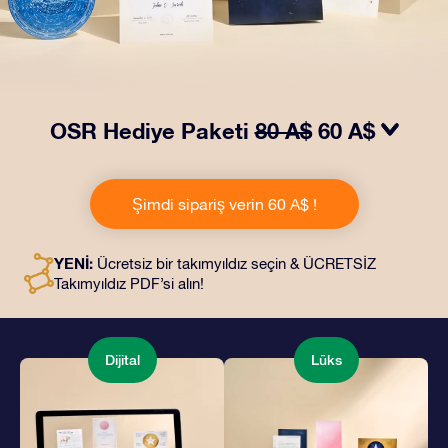
OSR Hediye Paketi
80 A$
60 A$
OSR Hediye Paketimiz ile gözleri kamaştırın! Güzel bir
zarf içinde kişiye özel hazırlanan belgelerin seçtiğiniz
Şimdi sipariş verin 60 A$ !
adrese teslimatı ile çevrimiçi belgeler ve uygulamalara
erişim imkanı bu pakete dahildir. Bu, arkadaşlarınıza ve
sevdiklerinize kalıcı bir hediye vermenin büyüleyici bir
YENİ:
Ücretsiz bir takımyıldız seçin & ÜCRETSİZ
yoludur.
Takımyıldız PDF’si alın!
Dijital
Lüks