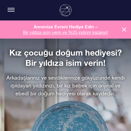
Annenize Evreni Hediye Edin –
Bir yıldıza isim verin ve %25 indirim kazanın!
Kız çocuğu doğum hediyesi?
Bir yıldıza isim verin!
Arkadaşlarınız ve sevdiklerinize gökyüzünde kendi
ışıldayan yıldızınızı, bir kız bebek için orijinal ve
ebedî bir doğum hediyesi olarak kaydedin.