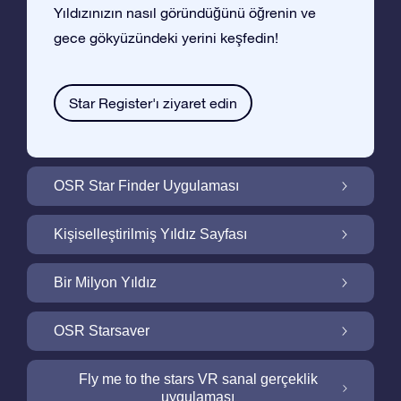
Yıldızınızın nasıl göründüğünü öğrenin ve
gece gökyüzündeki yerini keşfedin!
Star Register'ı ziyaret edin
OSR Star Finder Uygulaması
OSR Star Finder Uygulaması ile Gece
Kişiselleştirilmiş Yıldız Sayfası
Gökyüzünde Kendi Yıldızınızı Bulun
Ucretsiz Yıldız Sayfası ile Yıldız Hediyenizi
Bir Milyon Yıldız
Kişiselleştirin
Bir Milyon Yıldız Galaktik Mahallemizi
OSR Starsaver
Keşfedin
Ekranınızı OSR Starsaver ile aydınlatın
Fly me to the stars VR sanal gerçeklik
uygulaması
Online Star Register gece gökyüzünde