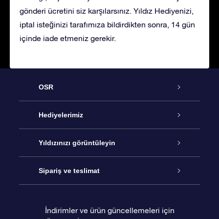
gönderi ücretini siz karşılarsınız. Yıldız Hediyenizi,
iptal isteğinizi tarafımıza bildirdikten sonra, 14 gün
içinde iade etmeniz gerekir.
OSR
Hizmet
Hediyelerimiz
İletişim
Çevrimiçi Yıldız Hediyesi
Yıldızınızı görüntüleyin
Blogu
OSR Hediye Paketi
Star Register
Sipariş ve teslimat
Sıkça Sorulan Sorular
Muhteşem Yıldız Hediyesi
OSR Star Finder Uygulaması
Müşteri Girişi
İndirimler ve ürün güncellemeleri için