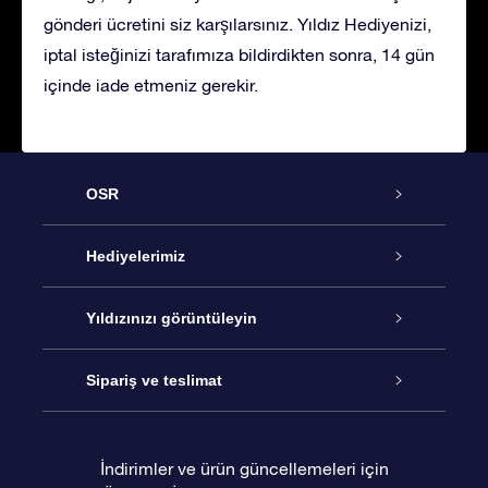
gönderi ücretini siz karşılarsınız. Yıldız Hediyenizi,
iptal isteğinizi tarafımıza bildirdikten sonra, 14 gün
içinde iade etmeniz gerekir.
OSR
Hizmet
Hediyelerimiz
İletişim
Çevrimiçi Yıldız Hediyesi
Yıldızınızı görüntüleyin
Blogu
OSR Hediye Paketi
Star Register
Sipariş ve teslimat
Sıkça Sorulan Sorular
Muhteşem Yıldız Hediyesi
OSR Star Finder Uygulaması
Müşteri Girişi
İndirimler ve ürün güncellemeleri için