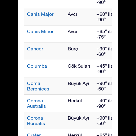
-90°
Canis Major
Avcı
+60° ila
Şubat
-90°
Canis Minor
Avcı
+85° ila
Mart
-75°
Cancer
Burç
+90° ila
Mart
-60°
Columba
Gök Suları
+45° ila
Şubat
-90°
Coma
Büyük Ayı
+90° ila
Mart
Berenices
-60°
Corona
Herkül
+40° ila
Augus
Australis
-90°
Corona
Büyük Ayı
+90° ila
July
Borealis
-50°
Crater
Herkül
+65° ila
Nisan