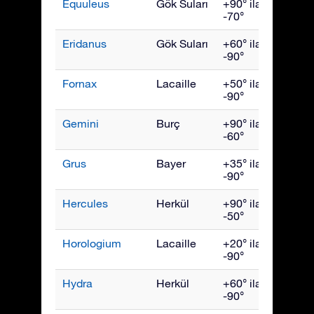
Equuleus
Gök Suları
+90° ila
Eylül
-70°
Eridanus
Gök Suları
+60° ila
Aralık
-90°
Fornax
Lacaille
+50° ila
Aralık
-90°
Gemini
Burç
+90° ila
Şubat
-60°
Grus
Bayer
+35° ila
Ekim
-90°
Hercules
Herkül
+90° ila
July
-50°
Horologium
Lacaille
+20° ila
Aralık
-90°
Hydra
Herkül
+60° ila
Nisan
-90°