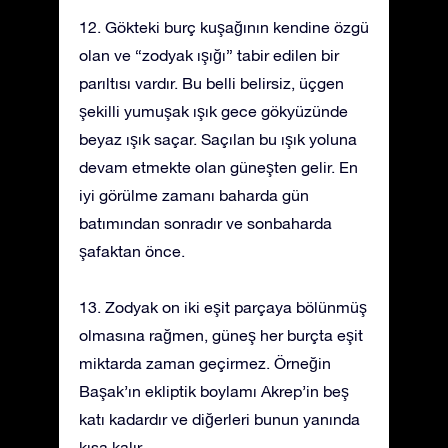
12. Gökteki burç kuşağının kendine özgü
olan ve “zodyak ışığı” tabir edilen bir
parıltısı vardır. Bu belli belirsiz, üçgen
şekilli yumuşak ışık gece gökyüzünde
beyaz ışık saçar. Saçılan bu ışık yoluna
devam etmekte olan güneşten gelir. En
iyi görülme zamanı baharda gün
batımından sonradır ve sonbaharda
şafaktan önce.
13. Zodyak on iki eşit parçaya bölünmüş
olmasına rağmen, güneş her burçta eşit
miktarda zaman geçirmez. Örneğin
Başak’ın ekliptik boylamı Akrep’in beş
katı kadardır ve diğerleri bunun yanında
kısa kalır.