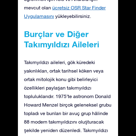
mevcut olan
ücretsiz OSR Star Finder
Uygulamasını
yükleyebilirsiniz.
Burçlar ve Diğer
Takımyıldızı Aileleri
Takımyıldızı aileleri, gök küredeki
yakınlıkları, ortak tarihsel köken veya
ortak mitolojik konu gibi belirleyici
özellikleri paylaşan takımyıldızı
topluluklarıdır. 1975’te astronom Donald
Howard Menzel birçok geleneksel grubu
topladı ve bunları bir avuç grup hâlinde
88 modern takımyıldızını oluşturacak
şekilde yeniden düzenledi. Takımyıldızı