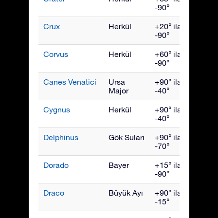
-90°
Crux
Herkül
+20° ila
Mayıs
-90°
Corvus
Herkül
+60° ila
Mayıs
-90°
Canes Venatici
Ursa
+90° ila
Mayıs
Major
-40°
Cygnus
Herkül
+90° ila
Eylül
-40°
Delphinus
Gök Suları
+90° ila
Eylül
-70°
Dorado
Bayer
+15° ila
Ocak
-90°
Draco
Büyük Ayı
+90° ila
July
-15°