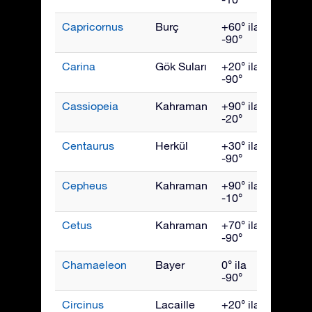
Capricornus
Burç
+60° ila
Eylül
-90°
Carina
Gök Suları
+20° ila
Mart
-90°
Cassiopeia
Kahraman
+90° ila
Kası
-20°
Centaurus
Herkül
+30° ila
May
-90°
Cepheus
Kahraman
+90° ila
Ekim
-10°
Cetus
Kahraman
+70° ila
Aralık
-90°
Chamaeleon
Bayer
0° ila
Nisan
-90°
Circinus
Lacaille
+20° ila
Hazir