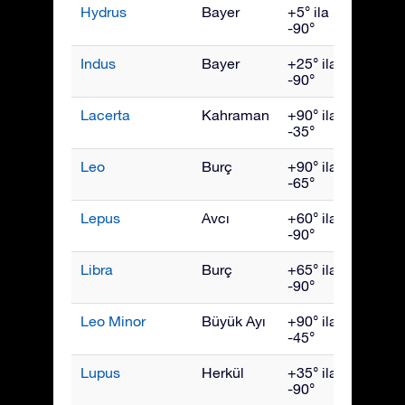
Hydrus
Bayer
+5° ila
Aralık
-90°
Indus
Bayer
+25° ila
Eylül
-90°
Lacerta
Kahraman
+90° ila
Ekim
-35°
Leo
Burç
+90° ila
Nisan
-65°
Lepus
Avcı
+60° ila
Şubat
-90°
Libra
Burç
+65° ila
Hazir
-90°
Leo Minor
Büyük Ayı
+90° ila
Nisan
-45°
Lupus
Herkül
+35° ila
Hazir
-90°