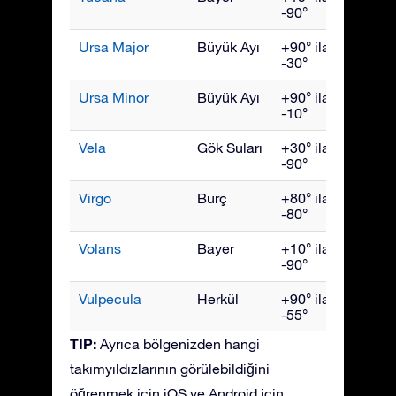
-90°
Ursa Major
Büyük Ayı
+90° ila
Nisan
-30°
Ursa Minor
Büyük Ayı
+90° ila
Hazir
-10°
Vela
Gök Suları
+30° ila
Mart
-90°
Virgo
Burç
+80° ila
Mayıs
-80°
Volans
Bayer
+10° ila
Mart
-90°
Vulpecula
Herkül
+90° ila
Eylül
-55°
TIP:
Ayrıca bölgenizden hangi
takımyıldızlarının görülebildiğini
öğrenmek için iOS ve Android için