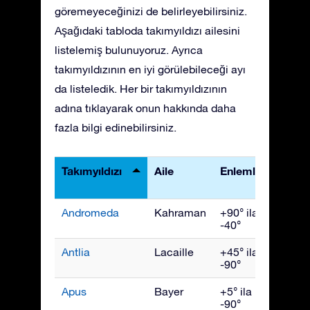
göremeyeceğinizi de belirleyebilirsiniz.
Aşağıdaki tabloda takımyıldızı ailesini
listelemiş bulunuyoruz. Ayrıca
takımyıldızının en iyi görülebileceği ayı
da listeledik. Her bir takımyıldızının
adına tıklayarak onun hakkında daha
fazla bilgi edinebilirsiniz.
Takımyıldızı
Aile
Enlemler
En İyi
Görü
Andromeda
Kahraman
+90° ila
Kası
-40°
Antlia
Lacaille
+45° ila
Nisan
-90°
Apus
Bayer
+5° ila
July
-90°