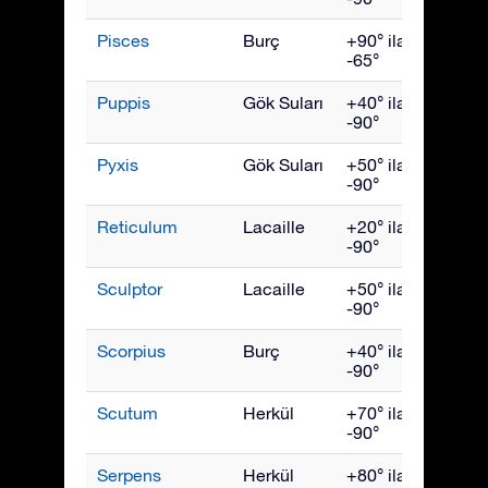
Pisces
Burç
+90° ila
Kası
-65°
Puppis
Gök Suları
+40° ila
Mart
-90°
Pyxis
Gök Suları
+50° ila
Mart
-90°
Reticulum
Lacaille
+20° ila
Ocak
-90°
Sculptor
Lacaille
+50° ila
Kası
-90°
Scorpius
Burç
+40° ila
July
-90°
Scutum
Herkül
+70° ila
Ağust
-90°
Serpens
Herkül
+80° ila
July