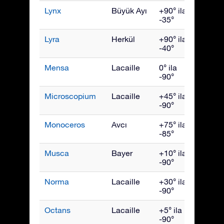
Lynx
Büyük Ayı
+90° ila
Mart
-35°
Lyra
Herkül
+90° ila
Ağust
-40°
Mensa
Lacaille
0° ila
Ocak
-90°
Microscopium
Lacaille
+45° ila
Eylül
-90°
Monoceros
Avcı
+75° ila
Şubat
-85°
Musca
Bayer
+10° ila
Mayıs
-90°
Norma
Lacaille
+30° ila
July
-90°
Octans
Lacaille
+5° ila
Ekim
-90°