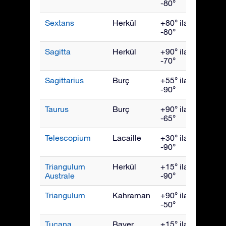
-80°
Sextans
Herkül
+80° ila
Nisan
-80°
Sagitta
Herkül
+90° ila
Eylül
-70°
Sagittarius
Burç
+55° ila
Ağust
-90°
Taurus
Burç
+90° ila
Ocak
-65°
Telescopium
Lacaille
+30° ila
Ağust
-90°
Triangulum
Herkül
+15° ila
July
Australe
-90°
Triangulum
Kahraman
+90° ila
Aralık
-50°
Tucana
Bayer
+15° ila
Kası