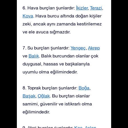
6. Hava burçları şunlardır:
İkizler
,
Terazi
,
Kova
. Hava burcu altında doğan kişiler
zeki, ancak aynı zamanda kestirilemez
ve ele avuca sığmazdır.
7. Su burçları şunlardır:
Yengeç
,
Akrep
ve
Balık
. Balık burcundan olanlar çok
duygusal, hassas ve başkalarıyla
uyumlu olma eğilimindedir.
8. Toprak burçları şunlardır:
Boğa
,
Başak
,
Oğlak
. Bu burçtan olanlar
samimi, güvenilir ve istikrarlı olma
eğilimindedir.
9. Ateş burçları şunlardır:
Koç
,
Aslan
,