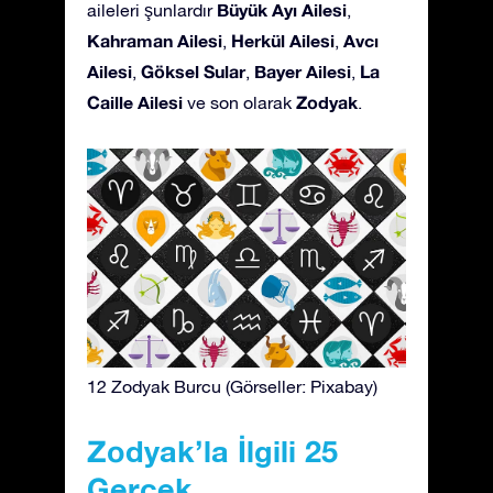
Büyük Ayı Ailesi
aileleri şunlardır
,
Kahraman Ailesi
Herkül Ailesi
Avcı
,
,
Ailesi
Göksel Sular
Bayer Ailesi
La
,
,
,
Caille Ailesi
Zodyak
ve son olarak
.
12 Zodyak Burcu (Görseller: Pixabay)
Zodyak’la İlgili 25
Gerçek