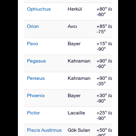
Ophiuchus
Herkül
+80° ila
July
-80°
Orion
Avcı
+85° ila
Ocak
-75°
Pavo
Bayer
+15° ila
Eylül
-90°
Pegasus
Kahraman
+90° ila
Ekim
-60°
Perseus
Kahraman
+90° ila
Aralık
-35°
Phoenix
Bayer
+30° ila
Kası
-90°
Pictor
Lacaille
+25° ila
Şubat
-90°
Piscis Austrinus
Gök Suları
+50° ila
Ekim
-90°