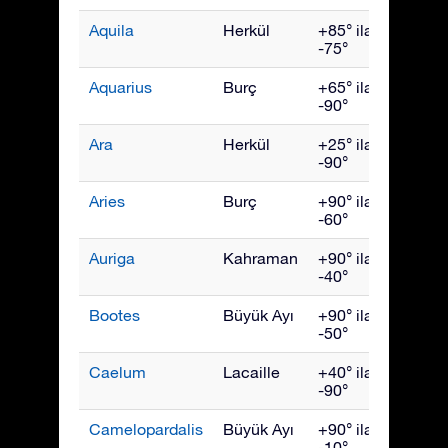
Aquila
Herkül
+85° ila
Eylül
-75°
Aquarius
Burç
+65° ila
Ekim
-90°
Ara
Herkül
+25° ila
July
-90°
Aries
Burç
+90° ila
Aralık
-60°
Auriga
Kahraman
+90° ila
Şubat
-40°
Bootes
Büyük Ayı
+90° ila
Hazir
-50°
Caelum
Lacaille
+40° ila
Ocak
-90°
Camelopardalis
Büyük Ayı
+90° ila
Şubat
-10°