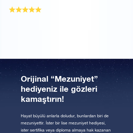
Çok mutluyum
En iyi arkadaşıma mezuniyet hediyesi olarak aldım.
Çok memnun oldu, kendi yıldızına sahip olmak onu
çok mutlu etti.
Orijinal “Mezuniyet”
hediyeniz ile gözleri
kamaştırın!
Hayat büyülü anlarla doludur, bunlardan biri de
mezuniyettir. İster bir lise mezuniyet hediyesi,
ister sertifika veya diploma almaya hak kazanan