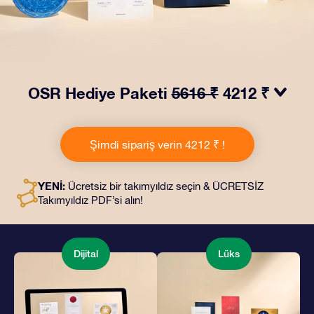
OSR Hediye Paketi
5616 ₹
4212 ₹
OSR Hediye Paketimiz ile gözleri kamaştırın! Güzel bir
zarf içinde kişiye özel hazırlanan belgelerin seçtiğiniz
Şimdi sipariş verin 4212 ₹ !
adrese teslimatı ile çevrimiçi belgeler ve uygulamalara
erişim imkanı bu pakete dahildir. Bu, arkadaşlarınıza ve
sevdiklerinize kalıcı bir hediye vermenin büyüleyici bir
YENİ:
Ücretsiz bir takımyıldız seçin & ÜCRETSİZ
yoludur.
Takımyıldız PDF’si alın!
Dijital
Lüks