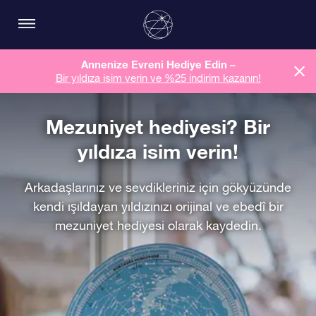
Annenize Evreni Hediye Edin –
Bir yıldıza isim verin ve %25 indirim kazanın!
Mezuniyet hediyesi? Bir
yıldıza isim verin!
Arkadaşlarınız ve sevdikleriniz için gökyüzünde
kendi ışıldayan yıldızınızı orijinal ve ebedî bir
mezuniyet hediyesi olarak kaydedin.