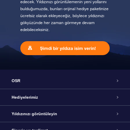
edecek. Yıldızınızı görüntülemenin yeni yollarını
bulduğumuzda, bunları orijinal hediye paketinize
ücretsiz olarak ekleyeceğiz, böylece yıldızınızı
gökyüzünde her zaman görmeye devam
edebileceksiniz.
Şimdi bir yıldıza isim verin!
OSR
Hizmet
Hediyelerimiz
İletişim
Çevrimiçi Yıldız Hediyesi
Yıldızınızı görüntüleyin
Blogu
OSR Hediye Paketi