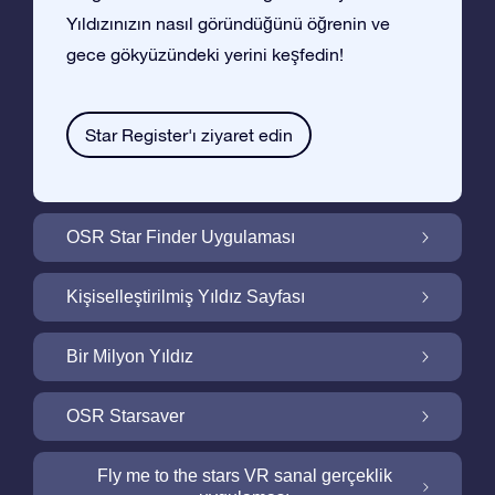
Yıldızınızın nasıl göründüğünü öğrenin ve
gece gökyüzündeki yerini keşfedin!
Star Register'ı ziyaret edin
OSR Star Finder Uygulaması
OSR Star Finder Uygulaması ile Gece
Kişiselleştirilmiş Yıldız Sayfası
Gökyüzünde Kendi Yıldızınızı Bulun
Ucretsiz Yıldız Sayfası ile Yıldız Hediyenizi
Bir Milyon Yıldız
Kişiselleştirin
Bir Milyon Yıldız Galaktik Mahallemizi
OSR Starsaver
Keşfedin
Ekranınızı OSR Starsaver ile aydınlatın
Fly me to the stars VR sanal gerçeklik