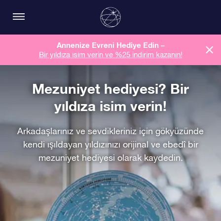
Annenize Evreni Hediye Edin –
Bir yıldıza isim verin ve %25 indirim kazanın!
Mezuniyet hediyesi? Bir
yıldıza isim verin!
Arkadaşlarınız ve sevdikleriniz için gökyüzünde
kendi ışıldayan yıldızınızı orijinal ve ebedî bir
mezuniyet hediyesi olarak kaydedin.