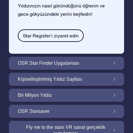
Yıldızınızın nasıl göründüğünü öğrenin ve
gece gökyüzündeki yerini keşfedin!
Star Register'ı ziyaret edin
OSR Star Finder Uygulaması
OSR Star Finder Uygulaması ile Gece
Kişiselleştirilmiş Yıldız Sayfası
Gökyüzünde Kendi Yıldızınızı Bulun
Ucretsiz Yıldız Sayfası ile Yıldız Hediyenizi
Bir Milyon Yıldız
Kişiselleştirin
Bir Milyon Yıldız Galaktik Mahallemizi
OSR Starsaver
Keşfedin
Ekranınızı OSR Starsaver ile aydınlatın
Fly me to the stars VR sanal gerçeklik