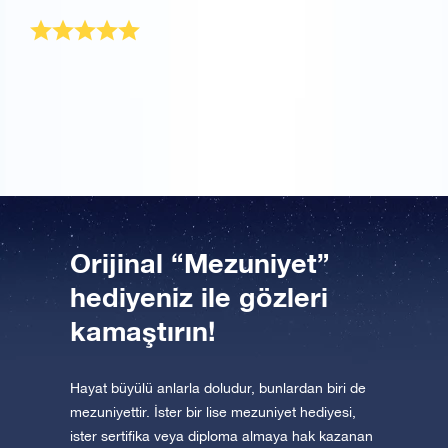
Çok mutluyum
En iyi arkadaşıma mezuniyet hediyesi olarak aldım.
Çok memnun oldu, kendi yıldızına sahip olmak onu
çok mutlu etti.
Orijinal “Mezuniyet”
hediyeniz ile gözleri
kamaştırın!
Hayat büyülü anlarla doludur, bunlardan biri de
mezuniyettir. İster bir lise mezuniyet hediyesi,
ister sertifika veya diploma almaya hak kazanan