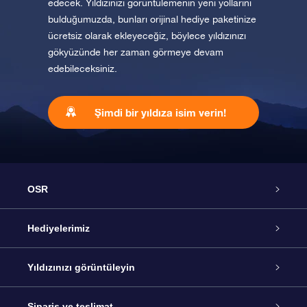
edecek. Yıldızınızı görüntülemenin yeni yollarını
bulduğumuzda, bunları orijinal hediye paketinize
ücretsiz olarak ekleyeceğiz, böylece yıldızınızı
gökyüzünde her zaman görmeye devam
edebileceksiniz.
Şimdi bir yıldıza isim verin!
OSR
Hizmet
Hediyelerimiz
İletişim
Çevrimiçi Yıldız Hediyesi
Yıldızınızı görüntüleyin
Blogu
OSR Hediye Paketi
Star Register
Sipariş ve teslimat