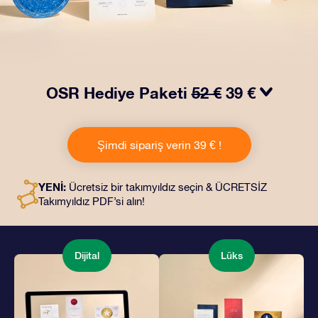
OSR Hediye Paketi
52 €
39 €
OSR Hediye Paketimiz ile gözleri kamaştırın! Güzel bir
zarf içinde kişiye özel hazırlanan belgelerin seçtiğiniz
Şimdi sipariş verin 39 € !
adrese teslimatı ile çevrimiçi belgeler ve uygulamalara
erişim imkanı bu pakete dahildir. Bu, arkadaşlarınıza ve
sevdiklerinize kalıcı bir hediye vermenin büyüleyici bir
YENİ:
Ücretsiz bir takımyıldız seçin & ÜCRETSİZ
yoludur.
Takımyıldız PDF’si alın!
Dijital
Lüks