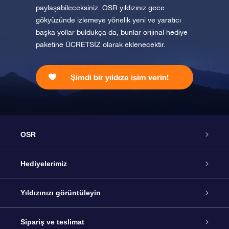
paylaşabileceksiniz. OSR yıldızınız gece
gökyüzünde izlemeye yönelik yeni ve yaratıcı
başka yollar buldukça da, bunlar orijinal hediye
paketine ÜCRETSİZ olarak eklenecektir.
Şimdi bir yıldıza isim verin!
OSR
Hizmet
Hediyelerimiz
İletişim
Çevrimiçi Yıldız Hediyesi
Yıldızınızı görüntüleyin
Blogu
OSR Hediye Paketi
Star Register
Sipariş ve teslimat