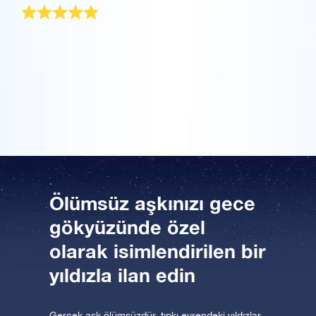
Uygulamayı şimdi indirin ve yıldızlara uçun!
Bir Milyon Yıldız'ı ziyaret edin
Sevgilime hediye almak her sene başımı ağrıtan bir
durum. Neyse ki şansım yaver gitti ve gazetede yıldız
VR sanal gerçeklikle evreni keşfedin
hediye etmekle ilgili bir yazıya denk geldim! Sevgilime
vereceğim bu kusursuz hediyeyi bulmuş oldum ve
hemen bir yıldız kaydettirdim.
AppStore (iOS)
Play Store (Android)
Ölümsüz aşkınızı gece
gökyüzünde özel
olarak isimlendirilen bir
yıldızla ilan edin
Gerçek aşk ölümsüzdür, tıpkı evrendeki yıldızlar