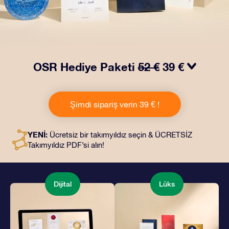
OSR Hediye Paketi
52 €
39 €
OSR Hediye Paketimiz ile gözleri kamaştırın! Güzel bir
zarf içinde kişiye özel hazırlanan belgelerin seçtiğiniz
Şimdi sipariş verin 39 € !
adrese teslimatı ile çevrimiçi belgeler ve uygulamalara
erişim imkanı bu pakete dahildir. Bu, arkadaşlarınıza ve
sevdiklerinize kalıcı bir hediye vermenin büyüleyici bir
YENİ:
Ücretsiz bir takımyıldız seçin & ÜCRETSİZ
yoludur.
Takımyıldız PDF’si alın!
Dijital
Lüks