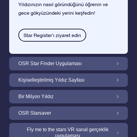
Yıldızınızın nasıl göründüğünü öğrenin ve
gece gökyüzündeki yerini keşfedin!
Star Register'ı ziyaret edin
OSR Star Finder Uygulaması
OSR Star Finder Uygulaması ile Gece
Kişiselleştirilmiş Yıldız Sayfası
Gökyüzünde Kendi Yıldızınızı Bulun
Ucretsiz Yıldız Sayfası ile Yıldız Hediyenizi
Bir Milyon Yıldız
Kişiselleştirin
Bir Milyon Yıldız Galaktik Mahallemizi
OSR Starsaver
Keşfedin
Ekranınızı OSR Starsaver ile aydınlatın
Fly me to the stars VR sanal gerçeklik
uygulaması
Online Star Register gece gökyüzünde