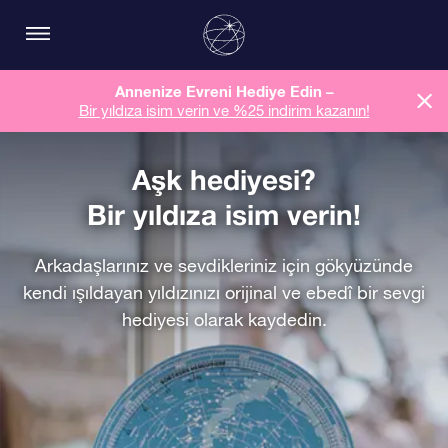
Annenize Evreni Hediye Edin –
Bir yıldıza isim verin ve %25 indirim kazanın!
Aşk hediyesi?
Bir yıldıza isim verin!
Arkadaşlarınız ve sevdikleriniz için gökyüzünde
kendi ışıldayan yıldızınızı orijinal ve ebedî bir sevgi
hediyesi olarak kaydedin.