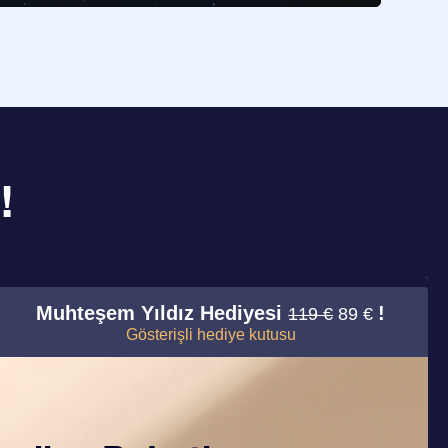
!
Muhteşem Yıldız Hediyesi
!
119 €
89 €
Gösterişli hediye kutusu