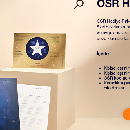
OSR H
OSR Hediye Paketi
özel hazırlanan be
ve uygulamalara e
sevdiklerinize kal
İçerir:
Kişiselleştiril
Kişiselleştiri
OSR kod açık
Karanlıkta par
çıkartması