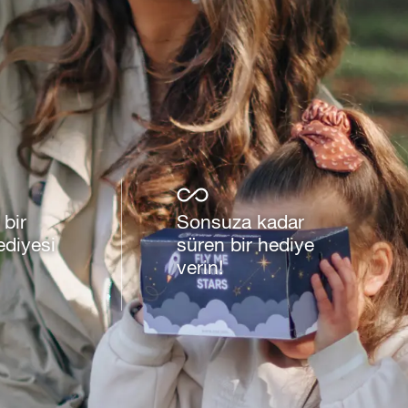
 bir
Sonsuza kadar
diyesi
süren bir hediye
verin!