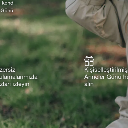
e kendi
er Günü
zersiz
Kişiselleştirilmiş
ulamalarımızla
Anneler Günü he
ızları izleyin
alın