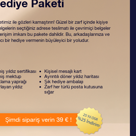
ediye Paketi
miz ile gözleri kamaştırın! Güzel bir zarf içinde kişiye
lgelerin seçtiğiniz adrese teslimatı ile çevrimiçi belgeler
rişim imkanı bu pakete dahildir. Bu, arkadaşlarınıza ve
ıcı bir hediye vermenin büyüleyici bir yoludur.
miş yıldız sertifikası
Kişisel mesajlı kart
lmiş mektup
Ayrıntılı döner yıldız haritası
lama yaprağı
Şık hediye ambalajı
layan yıldız
Zarf her türlü posta kutusuna
sığar
Şimdi sipariş verin 39 € !