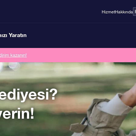
Hizmet
Hakkında
ızı Yaratın
dirim kazanın!
ediyesi?
verin!