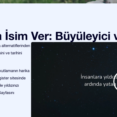
za İsim Ver: Büyüleyici
alternatiflerinden
ini ve tarihini
ü kutlamanın harika
gister sitesinde
yıldızınızı
Sayfasını