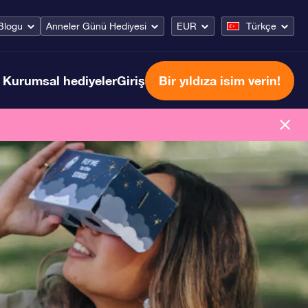
Blogu
Anneler Günü Hediyesi
EUR
Türkçe
Kurumsal hediyeler
Giriş
Bir yıldıza isim verin!