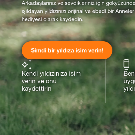
Arkadaşlarınız ve sevdikleriniz için gökyüzünd
ışıldayan yıldızınızı orijinal ve ebedî bir Annel
hediyesi olarak kaydedin.
Şimdi bir yıldıza isim verin!
Kendi yıldızınıza isim
Ben
verin ve onu
uyg
kaydettirin
yıld