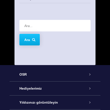
Ara
OSR
Hizmet
Hediyelerimiz
İletişim
Çevrimiçi Yıldız Hediyesi
Yıldızınızı görüntüleyin