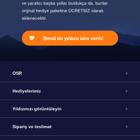
ve yaratıcı başka yollar buldukça da, bunlar
orijinal hediye paketine ÜCRETSİZ olarak
eklenecektir.
Şimdi bir yıldıza isim verin!
OSR
Hizmet
Hediyelerimiz
İletişim
Çevrimiçi Yıldız Hediyesi
Yıldızınızı görüntüleyin
Blogu
OSR Hediye Paketi
Star Register
Sipariş ve teslimat