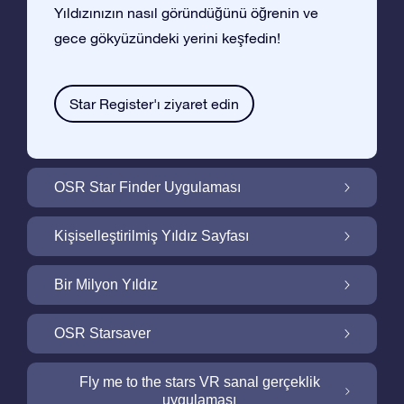
Yıldızınızın nasıl göründüğünü öğrenin ve
gece gökyüzündeki yerini keşfedin!
Star Register'ı ziyaret edin
OSR Star Finder Uygulaması
OSR Star Finder Uygulaması ile Gece
Kişiselleştirilmiş Yıldız Sayfası
Gökyüzünde Kendi Yıldızınızı Bulun
Ucretsiz Yıldız Sayfası ile Yıldız Hediyenizi
Bir Milyon Yıldız
Kişiselleştirin
Bir Milyon Yıldız Galaktik Mahallemizi
OSR Starsaver
Keşfedin
Ekranınızı OSR Starsaver ile aydınlatın
Fly me to the stars VR sanal gerçeklik
uygulaması
Online Star Register gece gökyüzünde