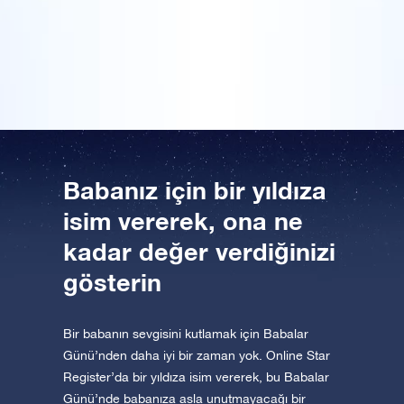
koordinatlarını gösteren bir sertifika! Üzerinde
Uygulamayı şimdi indirin ve yıldızlara uçun!
‘Dünyanın en iyi babasına’ yazıyordu. Sertifikayı
Bir Milyon Yıldız'ı ziyaret edin
hemen çerçevelettim!
VR sanal gerçeklikle evreni keşfedin
AppStore (iOS)
Play Store (Android)
Babanız için bir yıldıza
isim vererek, ona ne
kadar değer verdiğinizi
gösterin
Bir babanın sevgisini kutlamak için Babalar
Günü’nden daha iyi bir zaman yok. Online Star
Register’da bir yıldıza isim vererek, bu Babalar
Günü’nde babanıza asla unutmayacağı bir