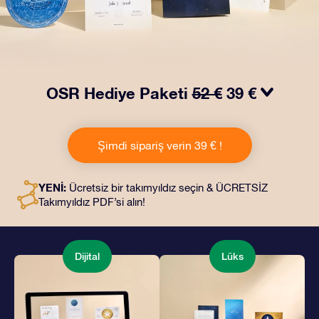
OSR Hediye Paketi
52 €
39 €
OSR Hediye Paketimiz ile gözleri kamaştırın! Güzel bir
zarf içinde kişiye özel hazırlanan belgelerin seçtiğiniz
Şimdi sipariş verin 39 € !
adrese teslimatı ile çevrimiçi belgeler ve uygulamalara
erişim imkanı bu pakete dahildir. Bu, arkadaşlarınıza ve
sevdiklerinize kalıcı bir hediye vermenin büyüleyici bir
YENİ:
Ücretsiz bir takımyıldız seçin & ÜCRETSİZ
yoludur.
Takımyıldız PDF’si alın!
Dijital
Lüks