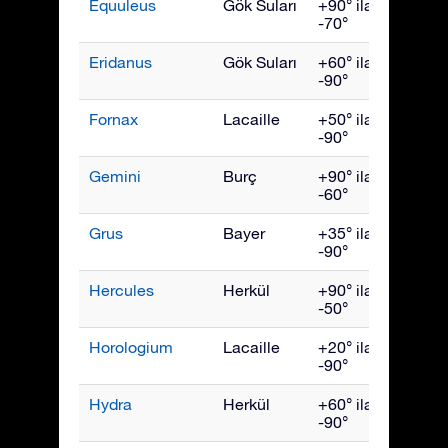
Equuleus
Gök Suları
+90° ila
Eylül
-70°
Eridanus
Gök Suları
+60° ila
Aralık
-90°
Fornax
Lacaille
+50° ila
Aralık
-90°
Gemini
Burç
+90° ila
Şubat
-60°
Grus
Bayer
+35° ila
Ekim
-90°
Hercules
Herkül
+90° ila
July
-50°
Horologium
Lacaille
+20° ila
Aralık
-90°
Hydra
Herkül
+60° ila
Nisan
-90°