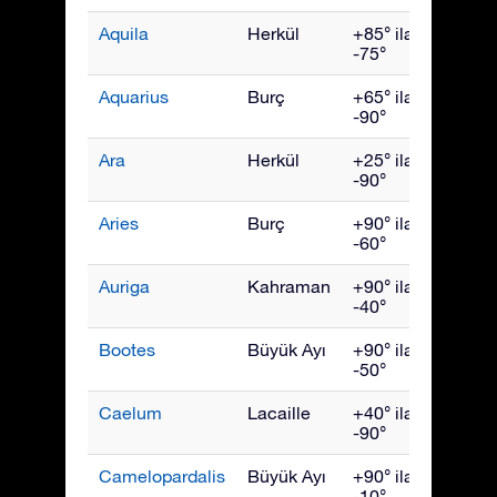
Aquila
Herkül
+85° ila
Eylül
-75°
Aquarius
Burç
+65° ila
Ekim
-90°
Ara
Herkül
+25° ila
July
-90°
Aries
Burç
+90° ila
Aralık
-60°
Auriga
Kahraman
+90° ila
Şubat
-40°
Bootes
Büyük Ayı
+90° ila
Hazir
-50°
Caelum
Lacaille
+40° ila
Ocak
-90°
Camelopardalis
Büyük Ayı
+90° ila
Şubat
-10°