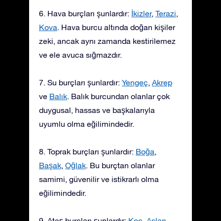
6. Hava burçları şunlardır:
İkizler
,
Terazi
,
Kova
. Hava burcu altında doğan kişiler
zeki, ancak aynı zamanda kestirilemez
ve ele avuca sığmazdır.
7. Su burçları şunlardır:
Yengeç
,
Akrep
ve
Balık
. Balık burcundan olanlar çok
duygusal, hassas ve başkalarıyla
uyumlu olma eğilimindedir.
8. Toprak burçları şunlardır:
Boğa
,
Başak
,
Oğlak
. Bu burçtan olanlar
samimi, güvenilir ve istikrarlı olma
eğilimindedir.
9. Ateş burçları şunlardır:
Koç
,
Aslan
,