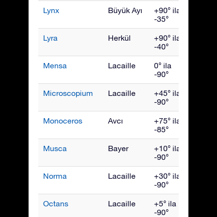
Lynx
Büyük Ayı
+90° ila
Mart
-35°
Lyra
Herkül
+90° ila
Ağust
-40°
Mensa
Lacaille
0° ila
Ocak
-90°
Microscopium
Lacaille
+45° ila
Eylül
-90°
Monoceros
Avcı
+75° ila
Şubat
-85°
Musca
Bayer
+10° ila
Mayıs
-90°
Norma
Lacaille
+30° ila
July
-90°
Octans
Lacaille
+5° ila
Ekim
-90°