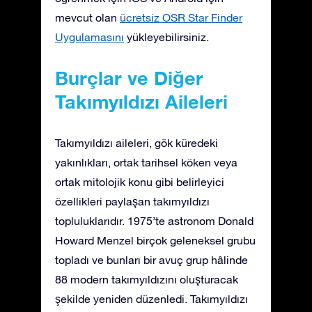
mevcut olan
ücretsiz OSR Star Finder
Uygulamasını
yükleyebilirsiniz.
Burçlar ve Diğer
Takımyıldızı Aileleri
Takımyıldızı aileleri, gök küredeki
yakınlıkları, ortak tarihsel köken veya
ortak mitolojik konu gibi belirleyici
özellikleri paylaşan takımyıldızı
topluluklarıdır. 1975’te astronom Donald
Howard Menzel birçok geleneksel grubu
topladı ve bunları bir avuç grup hâlinde
88 modern takımyıldızını oluşturacak
şekilde yeniden düzenledi. Takımyıldızı