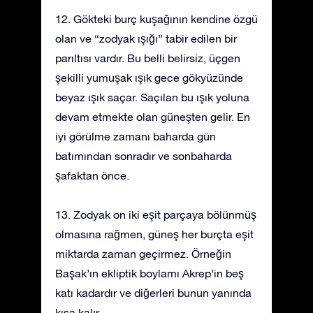
12. Gökteki burç kuşağının kendine özgü
olan ve “zodyak ışığı” tabir edilen bir
parıltısı vardır. Bu belli belirsiz, üçgen
şekilli yumuşak ışık gece gökyüzünde
beyaz ışık saçar. Saçılan bu ışık yoluna
devam etmekte olan güneşten gelir. En
iyi görülme zamanı baharda gün
batımından sonradır ve sonbaharda
şafaktan önce.
13. Zodyak on iki eşit parçaya bölünmüş
olmasına rağmen, güneş her burçta eşit
miktarda zaman geçirmez. Örneğin
Başak’ın ekliptik boylamı Akrep’in beş
katı kadardır ve diğerleri bunun yanında
kısa kalır.