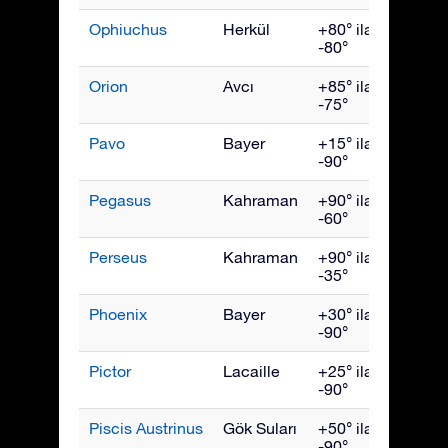
Ophiuchus
Herkül
+80° ila
July
-80°
Orion
Avcı
+85° ila
Ocak
-75°
Pavo
Bayer
+15° ila
Eylül
-90°
Pegasus
Kahraman
+90° ila
Ekim
-60°
Perseus
Kahraman
+90° ila
Aralık
-35°
Phoenix
Bayer
+30° ila
Kası
-90°
Pictor
Lacaille
+25° ila
Şubat
-90°
Piscis Austrinus
Gök Suları
+50° ila
Ekim
-90°