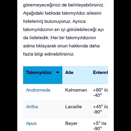
göremeyeceğinizi de belirleyebilirsiniz.
Aşağıdaki tabloda takımyıldızı ailesini
listelemiş bulunuyoruz. Ayrıca
takımyıldızının en iyi görülebileceği ayı
da listeledik. Her bir takımyıldızının
adına tıklayarak onun hakkında daha
fazla bilgi edinebilirsiniz.
Takımyıldızı
Aile
Enlemler
En İyi
Görü
Andromeda
Kahraman
+90° ila
Kası
-40°
Antlia
Lacaille
+45° ila
Nisan
-90°
Apus
Bayer
+5° ila
July
-90°