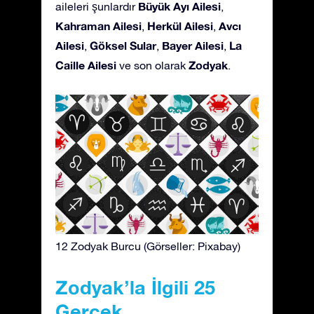
Büyük Ayı Ailesi
aileleri şunlardır
,
Kahraman Ailesi
Herkül Ailesi
Avcı
,
,
Ailesi
Göksel Sular
Bayer Ailesi
La
,
,
,
Caille Ailesi
Zodyak
ve son olarak
.
12 Zodyak Burcu (Görseller: Pixabay)
Zodyak’la İlgili 25
Gerçek