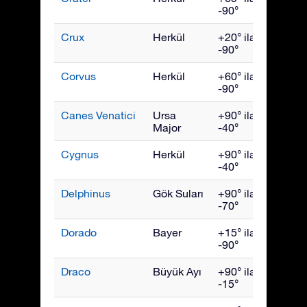
-90°
Crux
Herkül
+20° ila
Mayıs
-90°
Corvus
Herkül
+60° ila
Mayıs
-90°
Canes Venatici
Ursa
+90° ila
Mayıs
Major
-40°
Cygnus
Herkül
+90° ila
Eylül
-40°
Delphinus
Gök Suları
+90° ila
Eylül
-70°
Dorado
Bayer
+15° ila
Ocak
-90°
Draco
Büyük Ayı
+90° ila
July
-15°