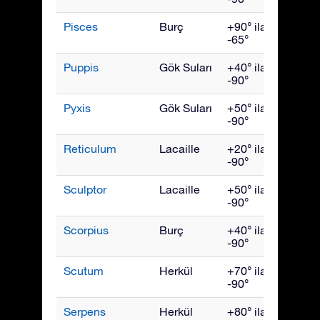
Pisces
Burç
+90° ila
Kası
-65°
Puppis
Gök Suları
+40° ila
Mart
-90°
Pyxis
Gök Suları
+50° ila
Mart
-90°
Reticulum
Lacaille
+20° ila
Ocak
-90°
Sculptor
Lacaille
+50° ila
Kası
-90°
Scorpius
Burç
+40° ila
July
-90°
Scutum
Herkül
+70° ila
Ağust
-90°
Serpens
Herkül
+80° ila
July