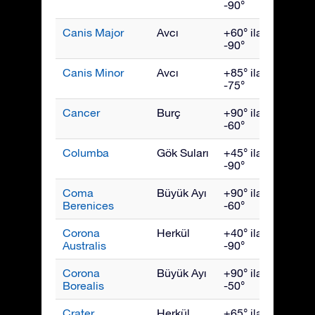
-90°
Canis Major
Avcı
+60° ila
Şubat
-90°
Canis Minor
Avcı
+85° ila
Mart
-75°
Cancer
Burç
+90° ila
Mart
-60°
Columba
Gök Suları
+45° ila
Şubat
-90°
Coma
Büyük Ayı
+90° ila
Mart
Berenices
-60°
Corona
Herkül
+40° ila
Augus
Australis
-90°
Corona
Büyük Ayı
+90° ila
July
Borealis
-50°
Crater
Herkül
+65° ila
Nisan