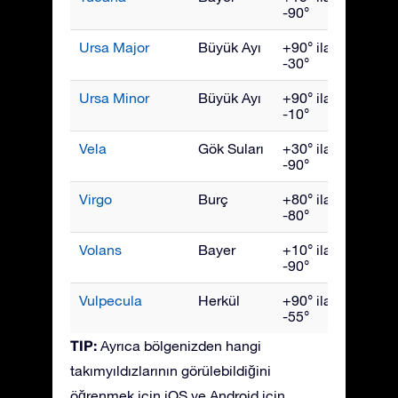
-90°
Ursa Major
Büyük Ayı
+90° ila
Nisan
-30°
Ursa Minor
Büyük Ayı
+90° ila
Hazir
-10°
Vela
Gök Suları
+30° ila
Mart
-90°
Virgo
Burç
+80° ila
Mayıs
-80°
Volans
Bayer
+10° ila
Mart
-90°
Vulpecula
Herkül
+90° ila
Eylül
-55°
TIP:
Ayrıca bölgenizden hangi
takımyıldızlarının görülebildiğini
öğrenmek için iOS ve Android için