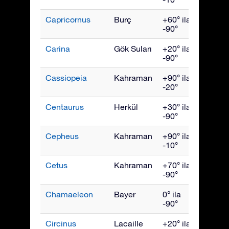
Capricornus
Burç
+60° ila
Eylül
-90°
Carina
Gök Suları
+20° ila
Mart
-90°
Cassiopeia
Kahraman
+90° ila
Kası
-20°
Centaurus
Herkül
+30° ila
May
-90°
Cepheus
Kahraman
+90° ila
Ekim
-10°
Cetus
Kahraman
+70° ila
Aralık
-90°
Chamaeleon
Bayer
0° ila
Nisan
-90°
Circinus
Lacaille
+20° ila
Hazir