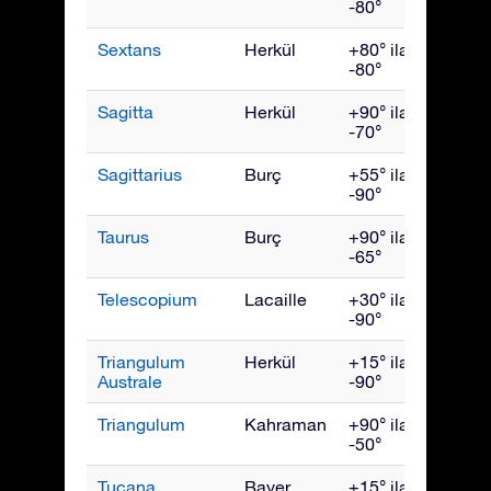
-80°
Sextans
Herkül
+80° ila
Nisan
-80°
Sagitta
Herkül
+90° ila
Eylül
-70°
Sagittarius
Burç
+55° ila
Ağust
-90°
Taurus
Burç
+90° ila
Ocak
-65°
Telescopium
Lacaille
+30° ila
Ağust
-90°
Triangulum
Herkül
+15° ila
July
Australe
-90°
Triangulum
Kahraman
+90° ila
Aralık
-50°
Tucana
Bayer
+15° ila
Kası