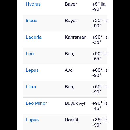
Hydrus
Bayer
+5° ila
Aralık
-90°
Indus
Bayer
+25° ila
Eylül
-90°
Lacerta
Kahraman
+90° ila
Ekim
-35°
Leo
Burç
+90° ila
Nisan
-65°
Lepus
Avcı
+60° ila
Şubat
-90°
Libra
Burç
+65° ila
Hazir
-90°
Leo Minor
Büyük Ayı
+90° ila
Nisan
-45°
Lupus
Herkül
+35° ila
Hazir
-90°