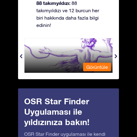
88 takımyıldızı:
88
takımyıldızı ve 12 burcun her
biri hakkında daha fazla bilgi
edinin!
Andromeda - Zincirli Prenses
Antli
üntüle
Görüntüle
OSR Star Finder
Uygulaması ile
yıldızınıza bakın!
OSR Star Finder uygulaması ile kendi