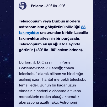
Enlem:
+30° ila -90°
Telescopium veya Dürbün modern
astronomların gökyüzünü böldüğü
88
takımyıldızı
unsurundan biridir. Lacaille
takımyıldızı ailesinin bir parçasıdır.
Telescopium en iyi ağustos ayında
görünür (+30° ila -90° enlemlerinde).
Dürbün, J. D. Cassini’nin Paris
Gözlemevi’nde kullandığı; “hava
teleskobu” olarak bilinen ve bir direğe
asılmış uzun, hantal mercekli teleskobu
temsil eder. Bunun bu kadar uzun
olmasının nedeni o döneme ait kaba
merceklerin neden olduğu kromatik
aberasyonu azaltmaktı. Astronomi