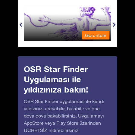
Andromeda - Zincirli Prenses
Antli
üntüle
Görüntüle
OSR Star Finder
Uygulaması ile
yıldızınıza bakın!
OSR Star Finder uygulaması ile kendi
yıldızınızı arayabilir, bulabilir ve ona
doya doya bakabilirsiniz. Uygulamayı
AppStore
veya
Play Store
üzerinden
ÜCRETSİZ indirebilirsiniz!