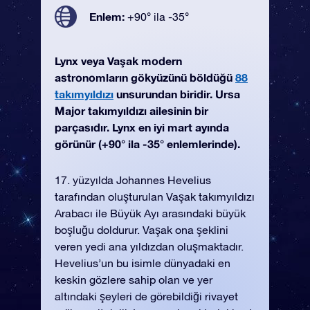
Enlem:
+90° ila -35°
Lynx veya Vaşak modern
astronomların gökyüzünü böldüğü
88
takımyıldızı
unsurundan biridir. Ursa
Major takımyıldızı ailesinin bir
parçasıdır. Lynx en iyi mart ayında
görünür (+90° ila -35° enlemlerinde).
17. yüzyılda Johannes Hevelius
tarafından oluşturulan Vaşak takımyıldızı
Arabacı ile Büyük Ayı arasındaki büyük
boşluğu doldurur. Vaşak ona şeklini
veren yedi ana yıldızdan oluşmaktadır.
Hevelius’un bu isimle dünyadaki en
keskin gözlere sahip olan ve yer
altındaki şeyleri de görebildiği rivayet