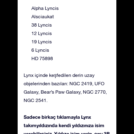
Alpha Lyncis
Alsciaukat
38 Lyncis
12 Lyncis
19 Lyncis
6 Lyncis
HD 75898
Lynx içinde keşfedilen derin uzay
objelerinden bazıları: NGC 2419, UFO
Galaxy, Bear’s Paw Galaxy, NGC 2770,
NGC 2541.
Sadece birkaç tıklamayla Lynx
takımyıldızında kendi yıldızınıza isim
verebilirsiniz. Yıldıza isim verin, onu 3B