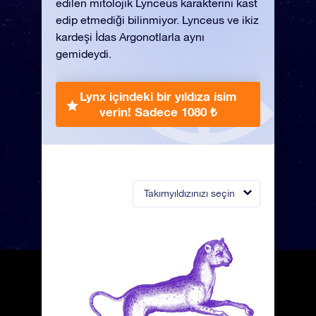
edilen mitolojik Lynceus karakterini kast
edip etmediği bilinmiyor. Lynceus ve ikiz
kardeşi İdas Argonotlarla aynı
gemideydi.
Lynx içindeki bir yıldıza isim
verin!
Sadece 1080 ₺
Takımyıldızınızı seçin