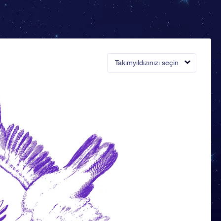
Takımyıldızınızı seçin