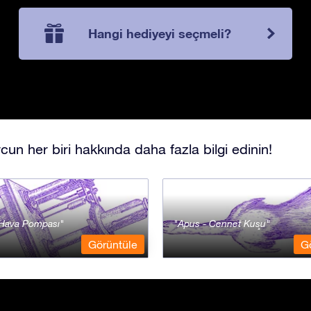
Hangi hediyeyi seçmeli?
cun her biri hakkında daha fazla bilgi edinin!
- Hava Pompası
Apus - Cennet Kuşu
Görüntüle
G