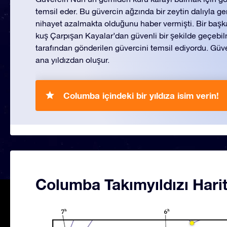
temsil eder. Bu güvercin ağzında bir zeytin dalıyla g
nihayet azalmakta olduğunu haber vermişti. Bir başka
kuş Çarpışan Kayalar’dan güvenli bir şekilde geçebil
tarafından gönderilen güvercini temsil ediyordu. Güve
ana yıldızdan oluşur.
Columba içindeki bir yıldıza isim verin!
Columba Takımyıldızı Harit