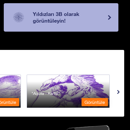
Yıldızları 3B olarak
görüntüleyin!
Aquila - Kartal
Aqua
örüntüle
Görüntüle