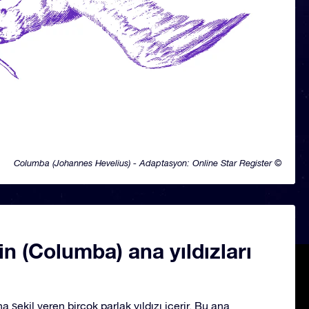
Columba (Johannes Hevelius) - Adaptasyon: Online Star Register ©
n (Columba) ana yıldızları
 şekil veren birçok parlak yıldızı içerir. Bu ana