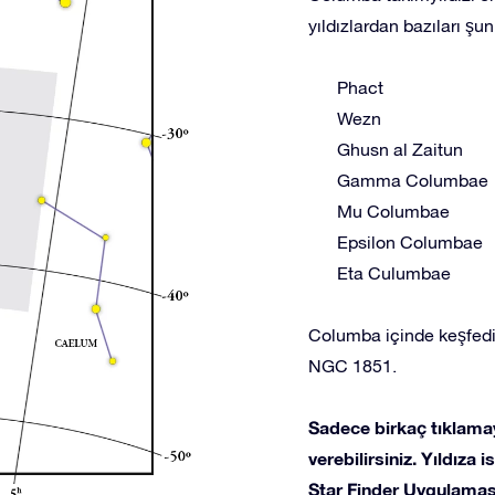
yıldızlardan bazıları şunl
Phact
Wezn
Ghusn al Zaitun
Gamma Columbae
Mu Columbae
Epsilon Columbae
Eta Culumbae
Columba içinde keşfedil
NGC 1851.
Sadece birkaç tıklamay
verebilirsiniz. Yıldıza
Star Finder Uygulaması