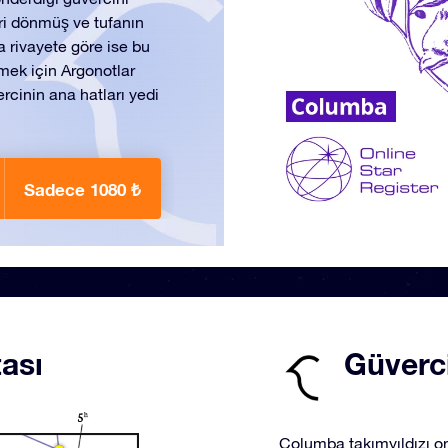
eri dönmüş ve tufanın
 rivayete göre ise bu
mek için Argonotlar
rcinin ana hatları yedi
Sadece 1080 ₺
ası
Güverci
Columba takımyıldızı ona