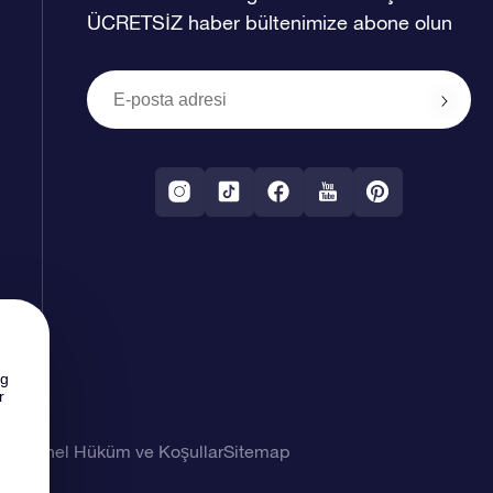
ÜCRETSİZ haber bültenimize abone olun
ng
r
imi
Genel Hüküm ve Koşullar
Sitemap