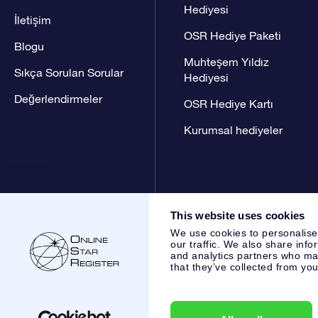
Hediyesi
İletişim
OSR Hediye Paketi
Blogu
Muhteşem Yıldız
Sıkça Sorulan Sorular
Hediyesi
Değerlendirmeler
OSR Hediye Kartı
Kurumsal hediyeler
This website uses cookies
We use cookies to personalise
our traffic. We also share info
and analytics partners who may
that they’ve collected from you
Online Star Register BV
- Laan van de Maagd 83, 7324 BT 
,
Müşteri Hizmetleri:
help@osr.org
KVK: 60333553, VAT: NL 