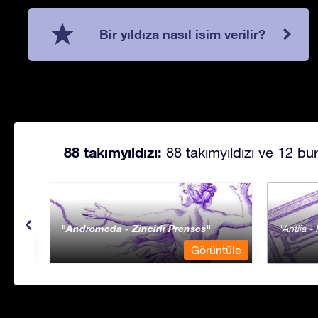
Bir yıldıza nasıl isim verilir?
88 takımyıldızı:
88 takımyıldızı ve 12 bur
Andromeda - Zincirli Prenses
Antlia 
ntüle
Görüntüle