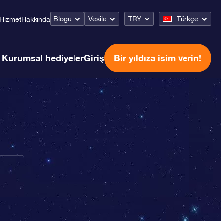
Blogu
Vesile
TRY
Türkçe
Hizmet
Hakkında
Kurumsal hediyeler
Giriş
Bir yıldıza isim verin!
n