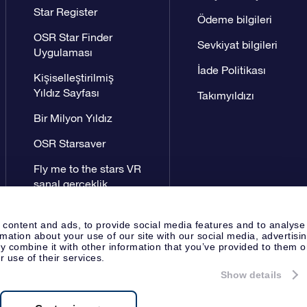
Star Register
Ödeme bilgileri
OSR Star Finder
Sevkiyat bilgileri
Uygulaması
İade Politikası
Kişiselleştirilmiş
Yıldız Sayfası
Takımyıldızı
Bir Milyon Yıldız
OSR Starsaver
Fly me to the stars VR
sanal gerçeklik
uygulaması
 content and ads, to provide social media features and to analyse
rmation about your use of our site with our social media, advertisi
 combine it with other information that you’ve provided to them o
r use of their services.
Show details
Yayın Sayfası
OSR Gizlilik Bildir
Apeldoorn, The Netherlands
8538.62.722B01