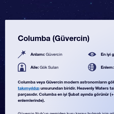
Columba (Güvercin)
Anlamı:
En iyi
Güvercin
Aile:
Enlem
Gök Suları
Columba veya Güvercin modern astronomların g
takımyıldızı
unsurundan biridir. Heavenly Waters takı
parçasıdır. Columba en iyi Şubat ayında görünür (+4
enlemlerinde).
Güvercin Nuh’un gemiden kuru karayı bulmak için gö