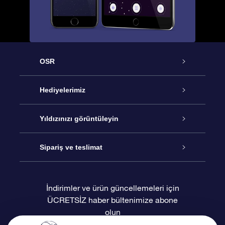
OSR
Hizmet
Hediyelerimiz
İletişim
Çevrimiçi Yıldız Hediyesi
Yıldızınızı görüntüleyin
Blogu
OSR Hediye Paketi
Star Register
Sipariş ve teslimat
Sıkça Sorulan Sorular
Muhteşem Yıldız Hediyesi
OSR Star Finder Uygulaması
Müşteri Girişi
İndirimler ve ürün güncellemeleri için
ÜCRETSİZ haber bültenimize abone
Değerlendirmeler
OSR Hediye Kartı
Kişiselleştirilmiş Yıldız Sayfası
Ödeme bilgileri
olun