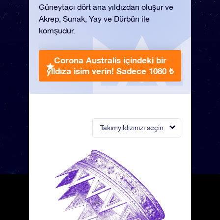
Güneytacı dört ana yıldızdan oluşur ve
Akrep, Sunak, Yay ve Dürbün ile
komşudur.
Corona Australis içindeki bir
yıldıza isim verin!
Sadece 1080 ₺
Takımyıldızınızı seçin