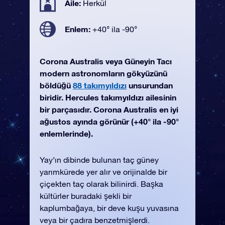
Aile:
Herkül
Enlem:
+40° ila -90°
Corona Australis veya Güneyin Tacı
modern astronomların gökyüzünü
böldüğü
88 takımyıldızı
unsurundan
biridir. Hercules takımyıldızı ailesinin
bir parçasıdır. Corona Australis en iyi
ağustos ayında görünür (+40° ila -90°
enlemlerinde).
Yay’ın dibinde bulunan taç güney
yarımkürede yer alır ve orijinalde bir
çiçekten taç olarak bilinirdi. Başka
kültürler buradaki şekli bir
kaplumbağaya, bir deve kuşu yuvasına
veya bir çadıra benzetmişlerdi.