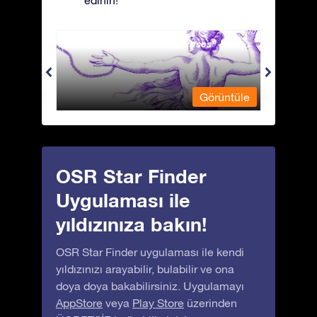
edinin!
Andromeda - Zincirli Prenses
Antli
üntüle
Görüntüle
OSR Star Finder
Uygulaması ile
yıldızınıza bakın!
OSR Star Finder uygulaması ile kendi
yıldızınızı arayabilir, bulabilir ve ona
doya doya bakabilirsiniz. Uygulamayı
AppStore
veya
Play Store
üzerinden