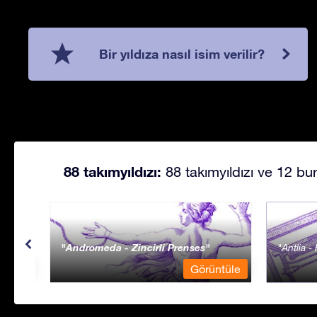
Bir yıldıza nasıl isim verilir?
88 takımyıldızı:
88 takımyıldızı ve 12 bur
Andromeda - Zincirli Prenses
Antlia 
ntüle
Görüntüle