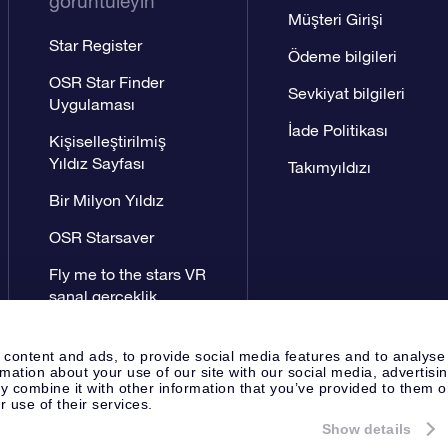
görüntüleyin
Müşteri Girişi
Star Register
Ödeme bilgileri
OSR Star Finder
Sevkiyat bilgileri
Uygulaması
İade Politikası
Kişiselleştirilmiş
Yıldız Sayfası
Takımyıldızı
Bir Milyon Yıldız
OSR Starsaver
Fly me to the stars VR
sanal gerçeklik
uygulaması
 content and ads, to provide social media features and to analyse
rmation about your use of our site with our social media, advertisi
 combine it with other information that you’ve provided to them o
r use of their services.
Show details
Yayın Sayfası
OSR Gizlilik Bildir
Apeldoorn, The Netherlands