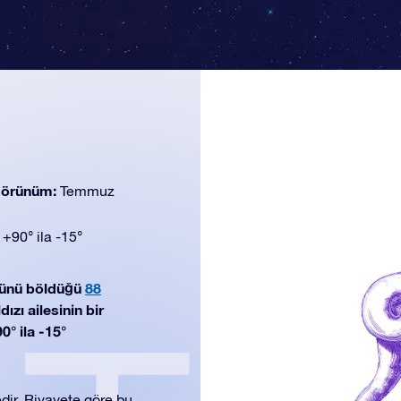
 görünüm:
Temmuz
:
+90° ila -15°
zünü böldüğü
88
ızı ailesinin bir
° ila -15°
dir. Rivayete göre bu