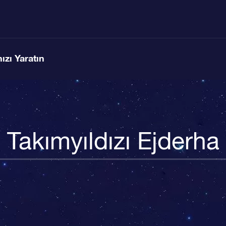
ızı Yaratın
Takımyıldızı Ejderha