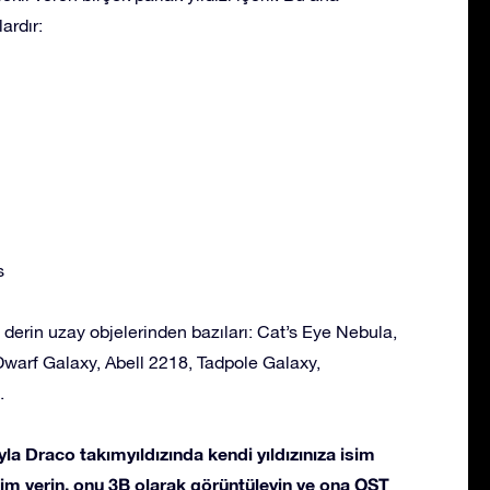
ardır:
s
 derin uzay objelerinden bazıları: Cat’s Eye Nebula,
warf Galaxy, Abell 2218, Tadpole Galaxy,
.
la Draco takımyıldızında kendi yıldızınıza isim
 isim verin, onu 3B olarak görüntüleyin ve ona OST