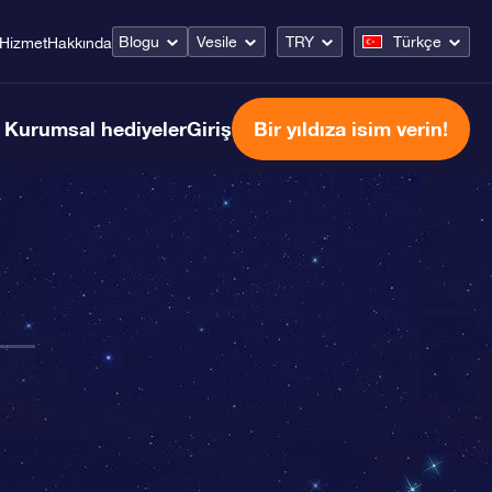
Blogu
Vesile
TRY
Türkçe
Hizmet
Hakkında
Kurumsal hediyeler
Giriş
Bir yıldıza isim verin!