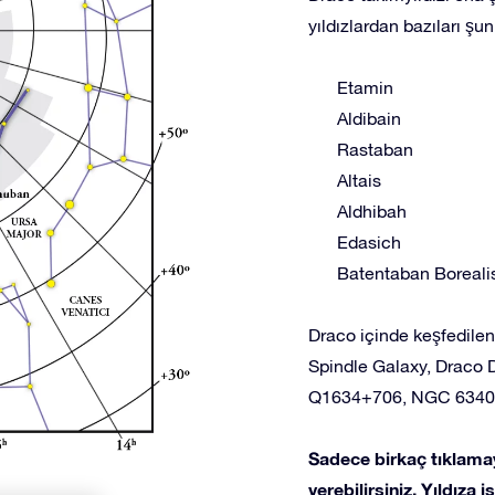
yıldızlardan bazıları şunl
Etamin
Aldibain
Rastaban
Altais
Aldhibah
Edasich
Batentaban Boreali
Draco içinde keşfedilen
Spindle Galaxy, Draco D
Q1634+706, NGC 6340
Sadece birkaç tıklamay
verebilirsiniz. Yıldıza