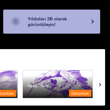
Yıldızları 3B olarak
görüntüleyin!
Aquila - Kartal
Aqua
örüntüle
Görüntüle