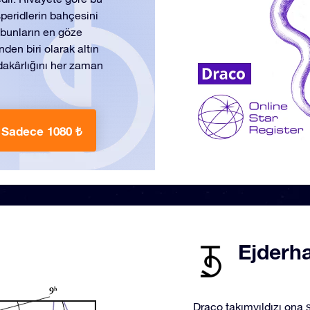
peridlerin bahçesini
 bunların en göze
nden biri olarak altın
dakârlığını her zaman
Sadece 1080 ₺
ı
Ejderha
Draco takımyıldızı ona şe