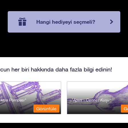
Hangi hediyeyi seçmeli?
cun her biri hakkında daha fazla bilgi edinin!
- Hava Pompası
Apus - Cennet Kuşu
Görüntüle
G