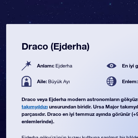
Draco (Ejderha)
Anlamı:
En iyi
Ejderha
Aile:
Enlem
Büyük Ayı
Draco veya Ejderha modern astronomların gökyü
takımyıldızı
unsurundan biridir. Ursa Major takımyıld
parçasıdır. Draco en iyi temmuz ayında görünür (+90
enlemlerinde).
Ejderha gökyüzünün kuzey kutbuna sarılmış bir hâlde