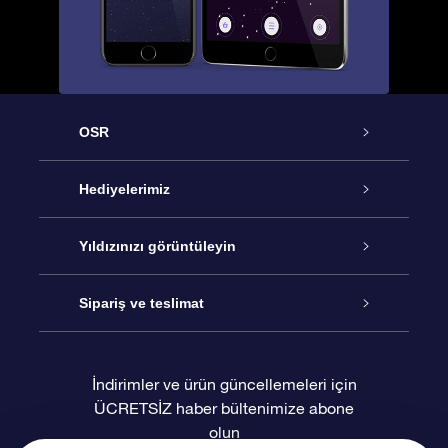
OSR
Hizmet
Hediyelerimiz
İletişim
Çevrimiçi Yıldız Hediyesi
Yıldızınızı görüntüleyin
Blogu
OSR Hediye Paketi
Star Register
Sipariş ve teslimat
Sıkça Sorulan Sorular
Muhteşem Yıldız Hediyesi
OSR Star Finder Uygulaması
Müşteri Girişi
İndirimler ve ürün güncellemeleri için
ÜCRETSİZ haber bültenimize abone
Değerlendirmeler
OSR Hediye Kartı
Kişiselleştirilmiş Yıldız Sayfası
Ödeme bilgileri
olun