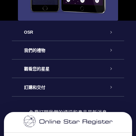
OSR
客戶服務
我們的禮物
聯繫我們
Online Star禮物
觀看您的星星
博客
OSR禮物包
星星注册
訂購和交付
OSR Star Finder App
常見問題解答
Super Star 禮物
客戶登錄
免費訂閱我們的通訊和產品最新消息
個性化的Star Page
評論
OSR 禮物卡
付款資訊