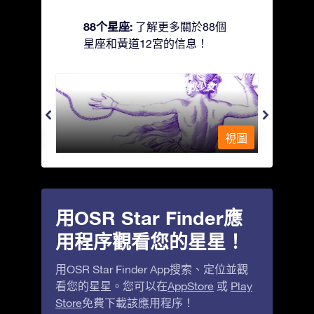
88个星座:
了解更多關於88個
星座和黃道12宮的信息！
Andromeda - 被鐵鍊鎖著的少女
Antli
視圖
視圖
用OSR Star Finder應
用程序觀看您的星星！
用OSR Star Finder App搜索、定位並觀
看您的星星。您可以在
AppStore
或
Play
Store
免費下載該應用程序！