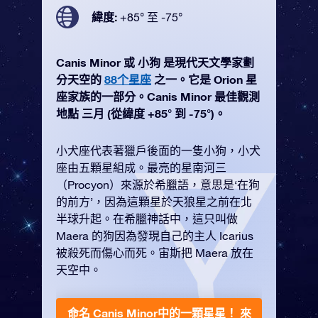
緯度:
+85° 至 -75°
Canis Minor 或 小狗 是現代天文學家劃
分天空的
88个星座
之一。它是 Orion 星
座家族的一部分。Canis Minor 最佳觀測
地點 三月 (從緯度 +85° 到 -75°)。
小犬座代表著獵戶後面的一隻小狗，小犬
座由五顆星組成。最亮的星南河三
（Procyon）來源於希臘語，意思是‘在狗
的前方’，因為這顆星於天狼星之前在北
半球升起。在希臘神話中，這只叫做
Maera 的狗因為發現自己的主人 Icarius
被殺死而傷心而死。宙斯把 Maera 放在
天空中。
命名 Canis Minor中的一顆星星！
來