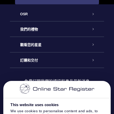
OSR
客戶服務
我們的禮物
聯繫我們
Online Star禮物
觀看您的星星
博客
OSR禮物包
星星注册
訂購和交付
OSR Star Finder App
常見問題解答
Super Star 禮物
客戶登錄
免費訂閱我們的通訊和產品最新消息
個性化的Star Page
評論
OSR 禮物卡
付款資訊
One Million Stars
This website uses cookies
公司禮品
配送信息
We use cookies to personalise content and ads, to