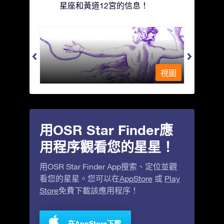
星座和黃道12宮的信息！
Andromeda - 被鐵鍊鎖著的少女
Antli
視圖
視圖
用OSR Star Finder應
用程序觀看您的星星！
用OSR Star Finder App搜索、定位並觀
看您的星星。您可以在
AppStore
或
Play
Store
免費下載該應用程序！
在AppStore下載