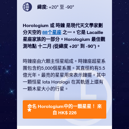
緯度:
+20° 至 -90°
Horologium 或 時鐘 是現代天文學家劃
分天空的
88个星座
之一。它是 Lacaille
星座家族的一部分。Horologium 最佳觀
測地點 十二月 (從緯度 +20° 到 -90°)。
時鐘座由六顆主恒星組成。時鐘座超星系
團包含約5,000個星系團。其直徑約有5.5
億光年。最亮的星星用來表示鐘擺。其中
一顆恒星 Iota Horologii 在其軌道上還有
一顆木星大小的行星。
命名 Horologium中的一顆星星！
來
自 HK$ 226