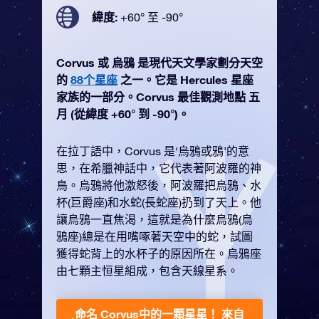
緯度:
+60° 至 -90°
Corvus 或 烏鴉 是現代天文學家劃分天空
的
88个星座
之一。它是 Hercules 星座
家族的一部分。Corvus 最佳觀測地點 五
月 (從緯度 +60° 到 -90°)。
在拉丁語中，Corvus 是‘烏鴉或鴉’的意
思，在希臘神話中，它代表著阿波羅的神
鳥。烏鴉將他激怒後，阿波羅把烏鴉、水
杯(巨爵座)和水蛇(長蛇座)扔到了天上。他
讓烏鴉一直焦渴，這就是為什麼烏鴉(烏
鴉座)總是在用嘴啄著天空中的蛇，試圖
獲得蛇背上的水杯子的原因所在。烏鴉座
由七顆主恒星組成，包含天線星系。
命名 Corvus中的一顆星星！
來自