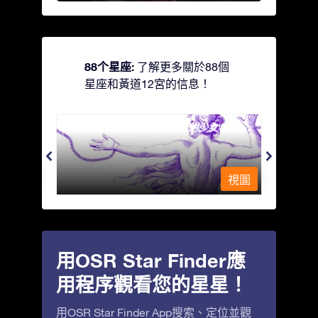
88个星座:
了解更多關於88個
星座和黃道12宮的信息！
Andromeda - 被鐵鍊鎖著的少女
Antli
視圖
視圖
用OSR Star Finder應
用程序觀看您的星星！
用OSR Star Finder App搜索、定位並觀