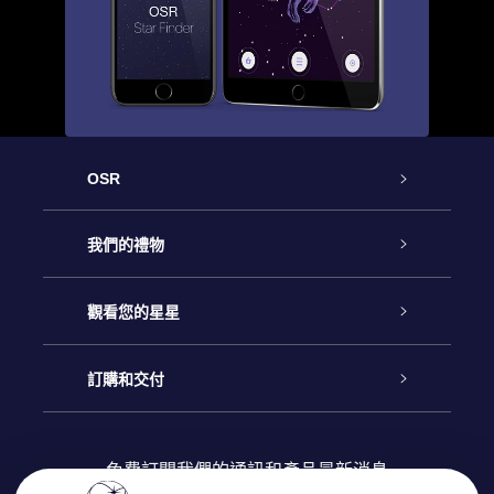
OSR
客戶服務
我們的禮物
聯繫我們
Online Star禮物
觀看您的星星
博客
OSR禮物包
星星注册
訂購和交付
OSR Star Finder App
常見問題解答
Super Star 禮物
客戶登錄
免費訂閱我們的通訊和產品最新消息