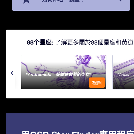
88个星座:
了解更多關於88個星座和黃道
Andromeda - 被鐵鍊鎖著的少女
Antlia 
視圖
視圖