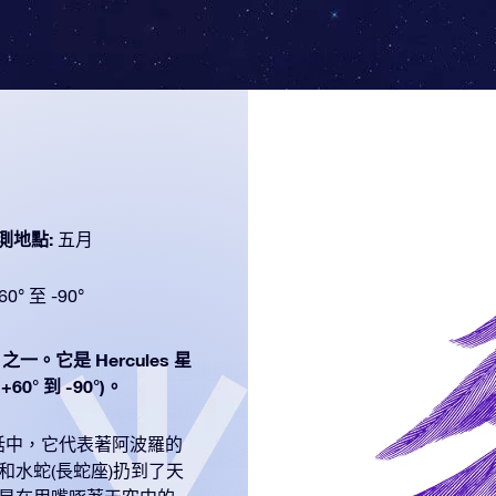
測地點:
五月
60° 至 -90°
之一。它是 Hercules 星
° 到 -90°)。
神話中，它代表著阿波羅的
和水蛇(長蛇座)扔到了天