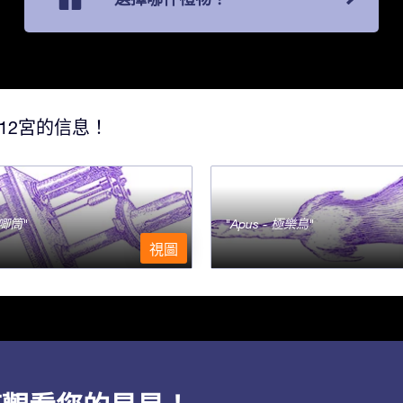
12宮的信息！
- 唧筒
Apus - 極樂鳥
視圖