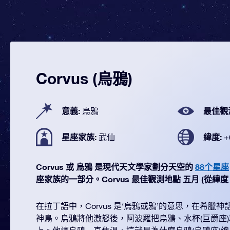
Corvus (烏鴉)
意義:
最佳觀
烏鴉
星座家族:
緯度:
武仙
+
Corvus 或 烏鴉 是現代天文學家劃分天空的
88个星座
座家族的一部分。Corvus 最佳觀測地點 五月 (從緯度 +60
在拉丁語中，Corvus 是‘烏鴉或鴉’的意思，在希臘
神鳥。烏鴉將他激怒後，阿波羅把烏鴉、水杯(巨爵座)