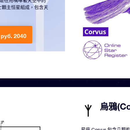
總是在用嘴啄著天空中的
七顆主恒星組成，包含天
руб. 2040
烏鴉(C
星座 Corvus 包含