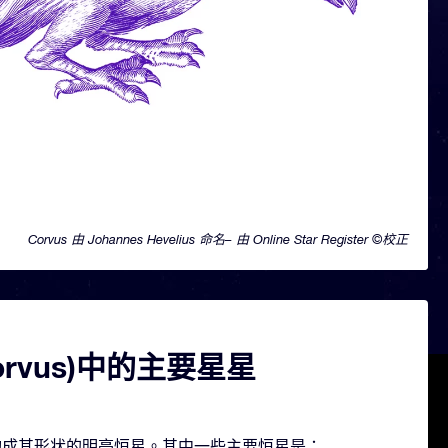
Corvus 由 Johannes Hevelius 命名– 由 Online Star Register ©校正
orvus)中的主要星星
几颗构成其形状的明亮恒星。其中一些主要恒星是：