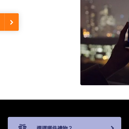
選擇哪件禮物？