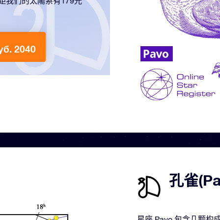
，距我們的太陽系有179光
б. 2040
孔雀(P
星座 Pavo 包含几