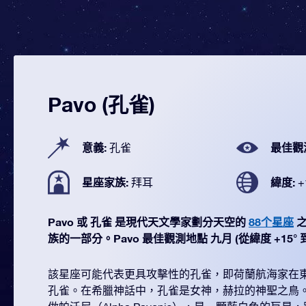
Pavo (孔雀)
意義:
最佳觀
孔雀
星座家族:
緯度:
拜耳
+
Pavo 或 孔雀 是現代天文學家劃分天空的
88个星座
之
族的一部分。Pavo 最佳觀測地點 九月 (從緯度 +15° 到 
該星座可能代表更具攻擊性的孔雀，即荷蘭航海家在
孔雀。在希臘神話中，孔雀是女神，赫拉的神聖之鳥