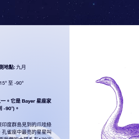
測地點:
九月
15° 至 -90°
一。它是 Bayer 星座家
-90°)。
東印度群島見到的爪哇綠
。孔雀座中最亮的星星叫