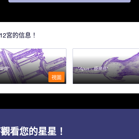
12宮的信息！
- 唧筒
Apus - 極樂鳥
視圖
用程序觀看您的星星！