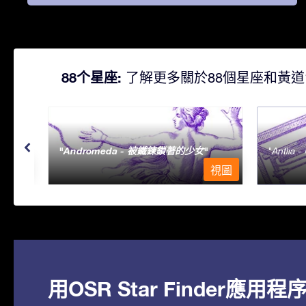
88个星座:
了解更多關於88個星座和黃道
Andromeda - 被鐵鍊鎖著的少女
Antlia 
視圖
視圖
用OSR Star Finder應