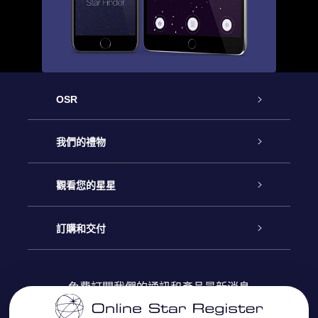
OSR
客戶服務
我們的禮物
聯繫我們
Online Star禮物
觀看您的星星
博客
OSR禮物包
星星注册
訂購和交付
OSR Star Finder App
常見問題解答
Super Star 禮物
客戶登錄
免費訂閱我們的通訊和產品最新消息
個性化的Star Page
評論
OSR 禮物卡
付款資訊