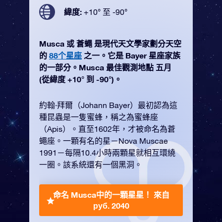
緯度:
+10° 至 -90°
Musca 或 蒼蠅 是現代天文學家劃分天空
的
88个星座
之一。它是 Bayer 星座家族
的一部分。Musca 最佳觀測地點 五月
(從緯度 +10° 到 -90°)。
約翰·拜爾（Johann Bayer）最初認為這
種昆蟲是一隻蜜蜂，稱之為蜜蜂座
（Apis）。直至1602年，才被命名為蒼
蠅座。一顆有名的星－Nova Muscae
1991－每隔10.4小時兩顆星就相互環繞
一圈。該系統還有一個黑洞。
命名 Musca中的一顆星星！
來自
руб. 2040