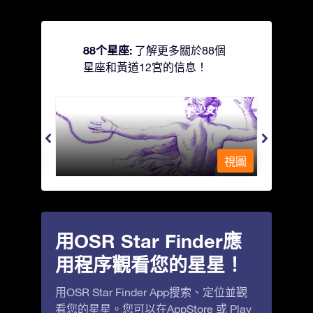
88个星座:
了解更多關於88個
星座和黃道12宮的信息！
Andromeda - 被鐵鍊鎖著的少女
Antli
視圖
視圖
用OSR Star Finder應
用程序觀看您的星星！
用OSR Star Finder App搜索、定位並觀
看您的星星。您可以在
AppStore
或
Play