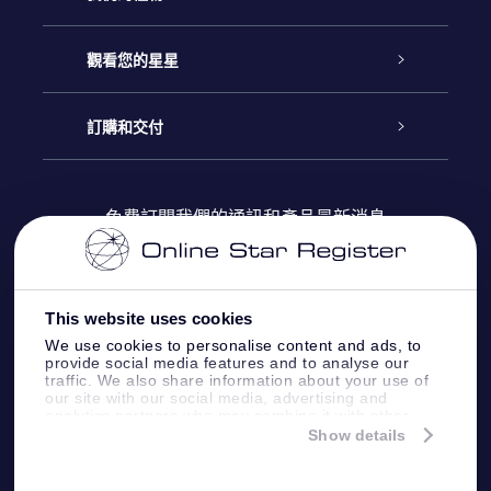
聯繫我們
Online Star禮物
觀看您的星星
博客
OSR禮物包
星星注册
訂購和交付
OSR Star Finder App
常見問題解答
Super Star 禮物
客戶登錄
免費訂閱我們的通訊和產品最新消息
個性化的Star Page
評論
OSR 禮物卡
付款資訊
One Million Stars
This website uses cookies
公司禮品
配送信息
We use cookies to personalise content and ads, to
provide social media features and to analyse our
OSR Starsaver
traffic. We also share information about your use of
退貨政策
our site with our social media, advertising and
analytics partners who may combine it with other
information that you’ve provided to them or that
Show details
帶我飛向星星 VR 應用程序
they’ve collected from your use of their services.
個星座
Online Star Register BV
- Laan van de Maagd