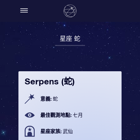
星座 蛇
Serpens (蛇)
意義:
蛇
最佳觀測地點:
七月
星座家族:
武仙