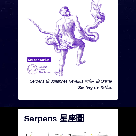
Serpens 由 Johannes Hevelius 命名– 由 Online
Star Register ©校正
Serpens 星座圖