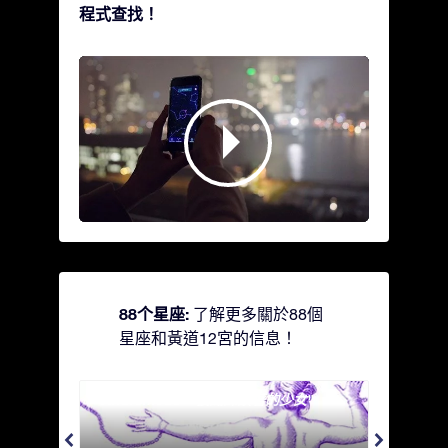
程式查找！
88个星座:
了解更多關於88個
星座和黃道12宮的信息！
Andromeda - 被鐵鍊鎖著的少女
Antli