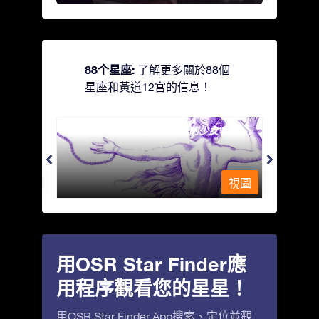
88个星座:
了解更多關於88個
星座和黃道12宮的信息！
Andromeda - 被鐵鍊鎖著的少女
Antli
視圖
視圖
用OSR Star Finder應
用程序觀看您的星星！
用OSR Star Finder App搜索、定位並觀