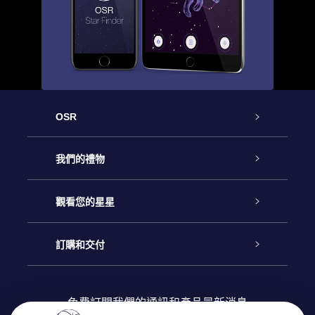
OSR
客戶服務
我們的禮物
聯繫我們
Online Star禮物
觀看您的星星
博客
OSR禮物包
星星注册
訂購和交付
OSR Star Finder App
常見問題解答
Super Star 禮物
客戶登錄
免費訂閱我們的通訊和產品最新消息