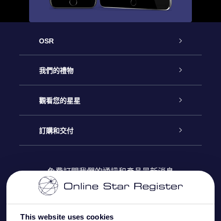
OSR
客戶服務
我們的禮物
聯繫我們
Online Star禮物
觀看您的星星
博客
OSR禮物包
星星注册
訂購和交付
OSR Star Finder App
常見問題解答
Super Star 禮物
客戶登錄
免費訂閱我們的通訊和產品最新消息
個性化的Star Page
評論
OSR 禮物卡
付款資訊
One Million Stars
This website uses cookies
公司禮品
配送信息