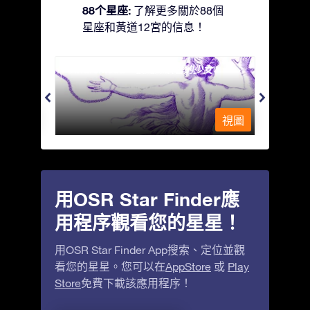
88个星座:
了解更多關於88個
星座和黃道12宮的信息！
Andromeda - 被鐵鍊鎖著的少女
Antli
視圖
視圖
用OSR Star Finder應
用程序觀看您的星星！
用OSR Star Finder App搜索、定位並觀
看您的星星。您可以在
AppStore
或
Play
Store
免費下載該應用程序！