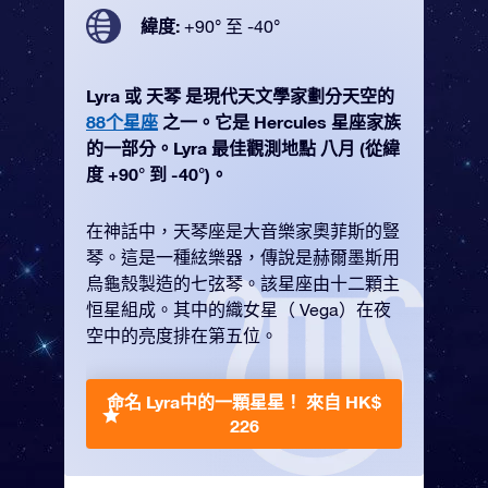
緯度:
+90° 至 -40°
Lyra 或 天琴 是現代天文學家劃分天空的
88个星座
之一。它是 Hercules 星座家族
的一部分。Lyra 最佳觀測地點 八月 (從緯
度 +90° 到 -40°)。
在神話中，天琴座是大音樂家奧菲斯的豎
琴。這是一種絃樂器，傳說是赫爾墨斯用
烏龜殼製造的七弦琴。該星座由十二顆主
恒星組成。其中的織女星（ Vega）在夜
空中的亮度排在第五位。
命名 Lyra中的一顆星星！
來自 HK$
226