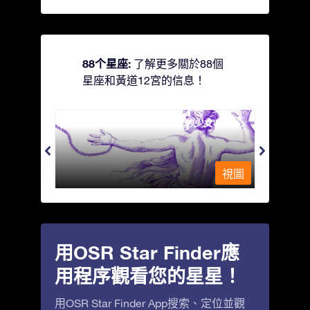
88个星座:
了解更多關於88個
星座和黃道12宮的信息！
Andromeda - 被鐵鍊鎖著的少女
Antli
視圖
視圖
用OSR Star Finder應
用程序觀看您的星星！
用OSR Star Finder App搜索、定位並觀