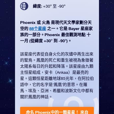
緯度:
+30° 至 -90°
Phoenix 或 火鳥 是現代天文學家劃分天
空的
88个星座
之一。它是 Bayer 星座家
族的一部分。Phoenix 最佳觀測地點 十
一月 (從緯度 +30° 到 -90°)。
該星座代表從自身火化的灰燼中再生出來
的聖鳥。鳳凰的死亡和重生被視為象徵著
太陽系每日的升起和降落。該星座由九顆
主恒星組成，安卡（Ankaa）是最亮的
星。這顆恒星距離地球85光年，在阿拉伯
語中，它的名字是‘鳳凰’的意思。在羅
馬、埃及、亞洲、希臘和波斯文化中都有
關於鳳凰的神話。
命名 Phoenix中的一顆星星！
來自