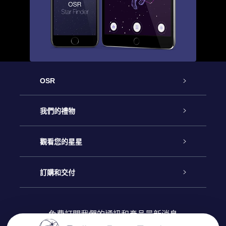
OSR
客戶服務
我們的禮物
聯繫我們
Online Star禮物
觀看您的星星
博客
OSR禮物包
星星注册
訂購和交付
OSR Star Finder App
常見問題解答
Super Star 禮物
客戶登錄
免費訂閱我們的通訊和產品最新消息