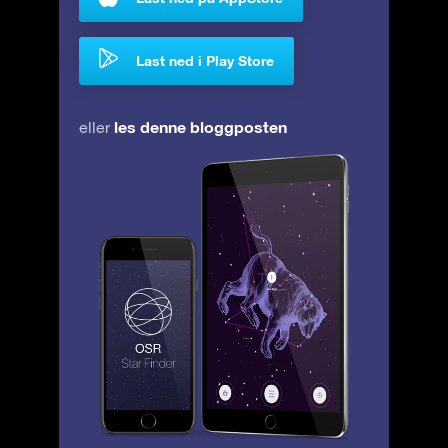
Last ned i Play Store
les denne bloggposten
eller