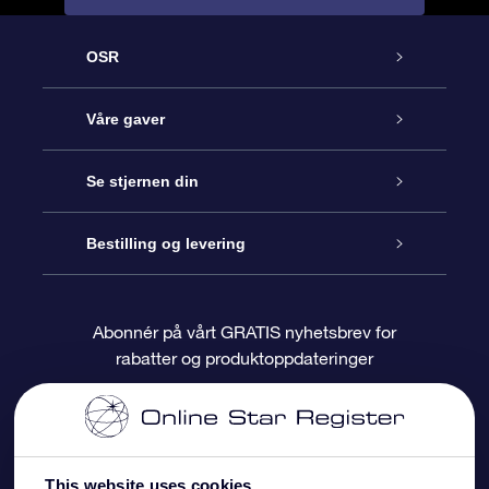
OSR
Kundeservice
Våre gaver
Kontakt oss
Online Stjernegave
Se stjernen din
Bloggen
OSR Gavepakke
Star Register
Bestilling og levering
Ofte stilte spørsmål
Super Star Gift
OSR Star Finder App
Kundeinnlogging
Abonnér på vårt GRATIS nyhetsbrev for
rabatter og produktoppdateringer
Anmeldelser
OSR-gavekortet
Pesontilpasset stjerneside
Betalingsinformasjon
Bedriftsgaver
One Million Stars
Fraktinformasjon
This website uses cookies
OSR Starsaver
Returpolicy