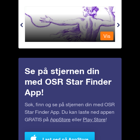
Andromeda - Den lenkede jomfrua
Antli
Vis
Vis
Se på stjernen din
med OSR Star Finder
App!
Søk, finn og se på stjernen din med OSR
Star Finder App. Du kan laste ned appen
GRATIS på
AppStore
eller
Play Store
!
Last ned på AppStore