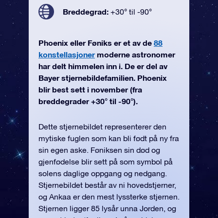
Breddegrad:
+30° til -90°
Phoenix eller Føniks er et av de
88
konstellasjoner
moderne astronomer
har delt himmelen inn i. De er del av
Bayer stjernebildefamilien. Phoenix
blir best sett i november (fra
breddegrader +30° til -90°).
Dette stjernebildet representerer den
mytiske fuglen som kan bli født på ny fra
sin egen aske. Føniksen sin død og
gjenfødelse blir sett på som symbol på
solens daglige oppgang og nedgang.
Stjernebildet består av ni hovedstjerner,
og Ankaa er den mest lyssterke stjernen.
Stjernen ligger 85 lysår unna Jorden, og