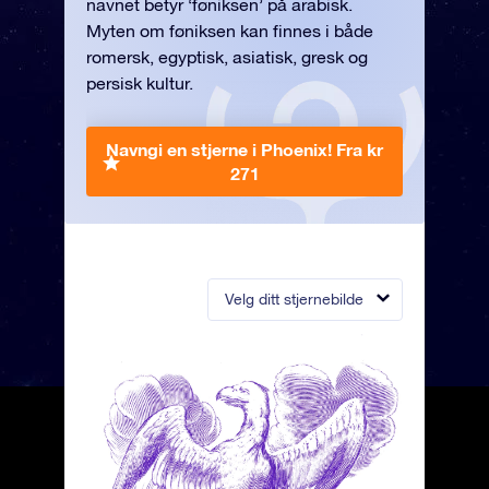
navnet betyr ‘føniksen’ på arabisk.
Myten om føniksen kan finnes i både
romersk, egyptisk, asiatisk, gresk og
persisk kultur.
Navngi en stjerne i Phoenix!
Fra kr
271
Velg ditt stjernebilde