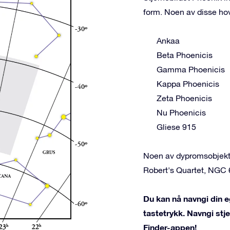
form. Noen av disse ho
Ankaa
Beta Phoenicis
Gamma Phoenicis
Kappa Phoenicis
Zeta Phoenicis
Nu Phoenicis
Gliese 915
Noen av dypromsobjekte
Robert's Quartet, NGC 
Du kan nå navngi din e
tastetrykk. Navngi st
Finder-appen!