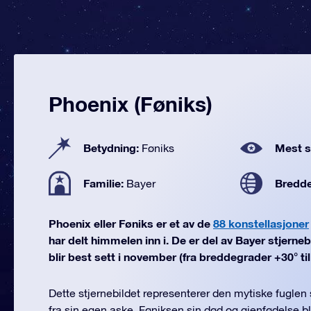
Phoenix (Føniks)
Betydning:
Mest se
Føniks
Familie:
Bredd
Bayer
Phoenix eller Føniks er et av de
88 konstellasjoner
har delt himmelen inn i. De er del av Bayer stjerne
blir best sett i november (fra breddegrader +30° til
Dette stjernebildet representerer den mytiske fuglen 
fra sin egen aske. Føniksen sin død og gjenfødelse b