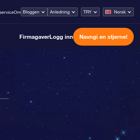
Bloggen
Anledning
TRY
Norsk
service
Om
Firmagaver
Logg inn
Navngi en stjerne!