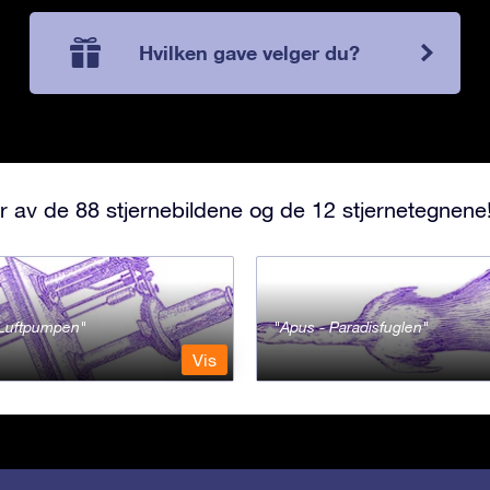
Hvilken gave velger du?
r av de 88 stjernebildene og de 12 stjernetegnene
- Luftpumpen
Apus - Paradisfuglen
Vis