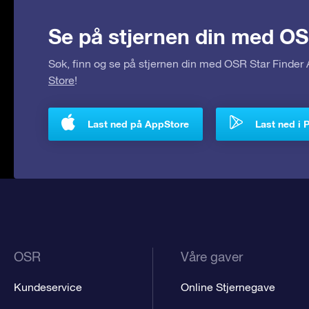
Se på stjernen din med OS
Søk, finn og se på stjernen din med OSR Star Finde
Store
!
Last ned på AppStore
Last ned i 
OSR
Våre gaver
Kundeservice
Online Stjernegave