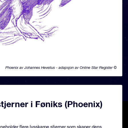
Phoenix av Johannes Hevelius - adapsjon av Online Star Register ©
jerner i Føniks (Phoenix)
nneholder flere lysskarpe stjerner som skaper dens