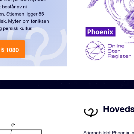
 består av ni
n. Stjernen ligger 85
bisk. Myten om føniksen
 persisk kultur.
 ₺ 1080
Hovedst
Stjernebildet Phoenix i