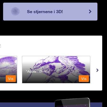
Se stjernene i 3D!
!
Aquila - Ørnen
Aqu
Vis
Vis