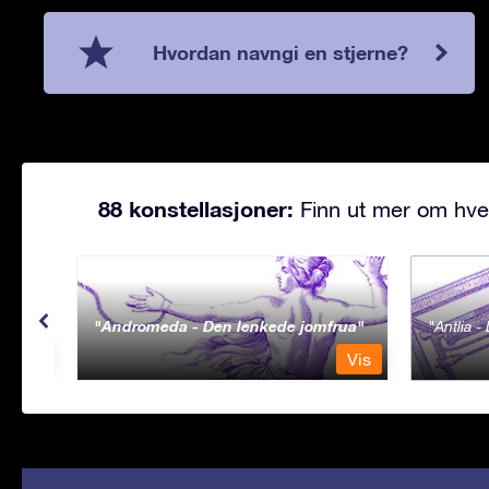
Hvordan navngi en stjerne?
88 konstellasjoner:
Finn ut mer om hve
Andromeda - Den lenkede jomfrua
Antlia 
Vis
Vis