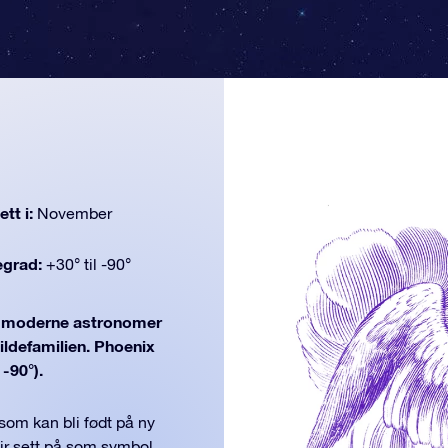
tt i:
November
egrad:
+30° til -90°
moderne astronomer
bildefamilien. Phoenix
 -90°).
som kan bli født på ny
lir sett på som symbol