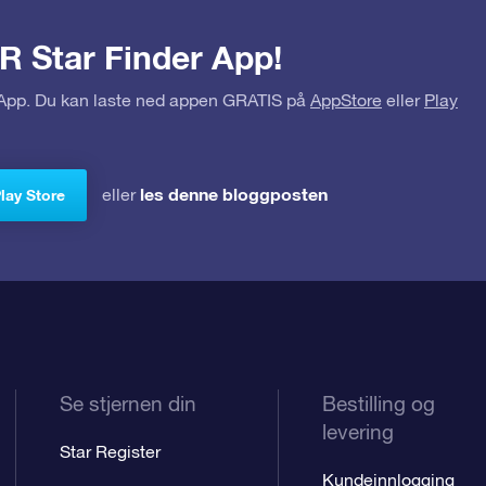
R Star Finder App!
r App. Du kan laste ned appen GRATIS på
AppStore
eller
Play
les denne bloggposten
eller
Play Store
Se stjernen din
Bestilling og
levering
Star Register
Kundeinnlogging