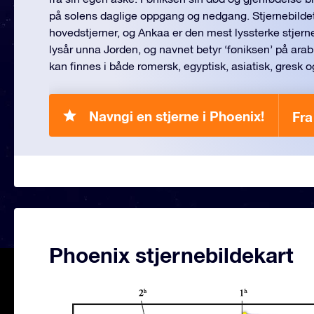
på solens daglige oppgang og nedgang. Stjernebildet
hovedstjerner, og Ankaa er den mest lyssterke stjerne
lysår unna Jorden, og navnet betyr ‘føniksen’ på ara
kan finnes i både romersk, egyptisk, asiatisk, gresk og
Navngi en stjerne i Phoenix!
Fra
Phoenix stjernebildekart