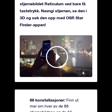
stjernebildet Reticulum ved bare få
tastetrykk. Navngi stjernen, se den i
3D og søk den opp med OSR Star
Finder-appen!
88 konstellasjoner:
Finn ut
mer om hver av de 88
stjernebildene og de 12