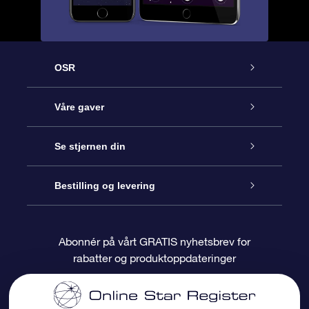
OSR
Kundeservice
Våre gaver
Kontakt oss
Online Stjernegave
Se stjernen din
Bloggen
OSR Gavepakke
Star Register
Bestilling og levering
Ofte stilte spørsmål
Super Star Gift
OSR Star Finder App
Kundeinnlogging
Abonnér på vårt GRATIS nyhetsbrev for
rabatter og produktoppdateringer
Anmeldelser
OSR-gavekortet
Pesontilpasset stjerneside
Betalingsinformasjon
Bedriftsgaver
One Million Stars
Fraktinformasjon