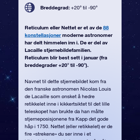
Breddegrad:
+20° til -90°
Reticulum eller Nettet er et av de
88
konstellasjoner
moderne astronomer
har delt himmelen inn i. De er del av
Lacaille stjernebildefamilien.
Reticulum blir best sett i januar (fra
breddegrader +20° til -90°).
Navnet til dette stjernebildet kom fra
den franske astronomen Nicolas Louis
de Lacaille som ønsket å hedre
retikkelet inne i kikkertsiktet til det lille
teleskopet han brukte da han målte
stjerneposisjonene fra Kapp det gode
håp i 1750. Nettet (eller retikkelet) er de
fire «strekene» du ser inne i et