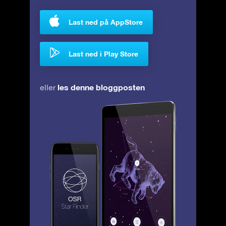
Last ned på AppStore
Last ned i Play Store
les denne bloggposten
eller