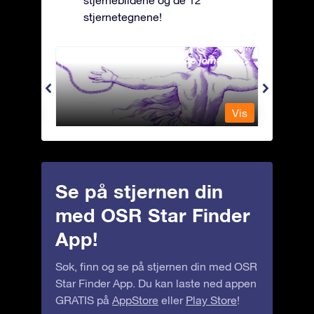
stjernetegnene!
Andromeda - Den lenkede jomfrua
Antli
Vis
Vis
Se på stjernen din
med OSR Star Finder
App!
Søk, finn og se på stjernen din med OSR
Star Finder App. Du kan laste ned appen
GRATIS på
AppStore
eller
Play Store
!