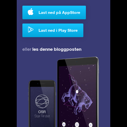
Last ned på AppStore
Last ned i Play Store
les denne bloggposten
eller