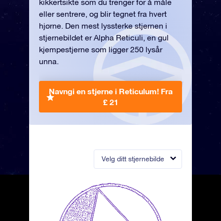
kikkertsikte som du trenger for å måle
eller sentrere, og blir tegnet fra hvert
hjørne. Den mest lyssterke stjernen i
stjernebildet er Alpha Reticuli, en gul
kjempestjerne som ligger 250 lysår
unna.
Navngi en stjerne i Reticulum!
Fra
£ 21
Velg ditt stjernebilde