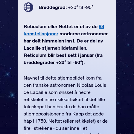
Breddegrad:
+20° til -90°
Reticulum eller Nettet er et av de
88
konstellasjoner
moderne astronomer
har delt himmelen inn i. De er del av
Lacaille stjernebildefamilien.
Reticulum blir best sett i januar (fra
breddegrader +20° til -90°).
Navnet til dette stjernebildet kom fra
den franske astronomen Nicolas Louis
de Lacaille som ønsket å hedre
retikkelet inne i kikkertsiktet til det lille
teleskopet han brukte da han målte
stjerneposisjonene fra Kapp det gode
håp i 1750. Nettet (eller retikkelet) er de
fire «strekene» du ser inne i et