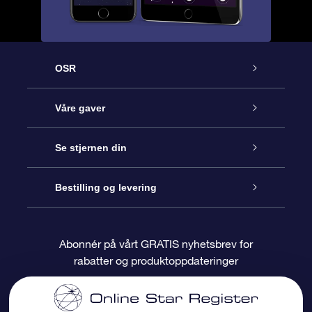
OSR
Kundeservice
Våre gaver
Kontakt oss
Online Stjernegave
Se stjernen din
Bloggen
OSR Gavepakke
Star Register
Bestilling og levering
Ofte stilte spørsmål
Super Star Gift
OSR Star Finder App
Kundeinnlogging
Abonnér på vårt GRATIS nyhetsbrev for
rabatter og produktoppdateringer
Anmeldelser
OSR-gavekortet
Pesontilpasset stjerneside
Betalingsinformasjon
Bedriftsgaver
One Million Stars
Fraktinformasjon