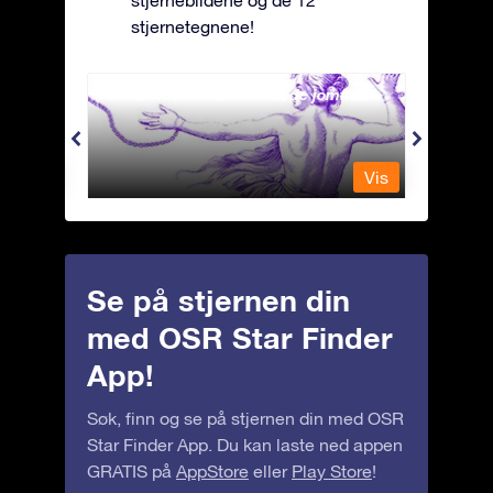
stjernetegnene!
Andromeda - Den lenkede jomfrua
Antli
Vis
Vis
Se på stjernen din
med OSR Star Finder
App!
Søk, finn og se på stjernen din med OSR
Star Finder App. Du kan laste ned appen
GRATIS på
AppStore
eller
Play Store
!