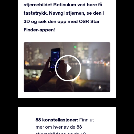
stjernebildet Reticulum ved bare få
tastetrykk. Navngi stjernen, se den i
3D og søk den opp med OSR Star
Finder-appen!
88 konstellasjoner:
Finn ut
mer om hver av de 88
stjernebildene og de 12